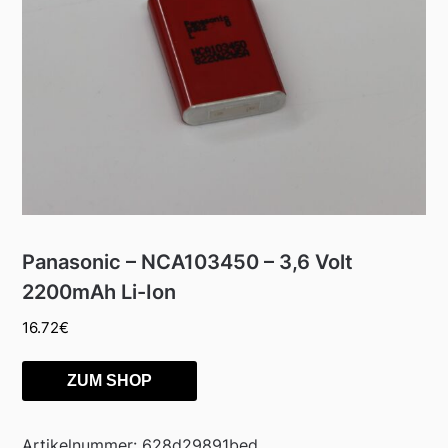
Panasonic – NCA103450 – 3,6 Volt
2200mAh Li-Ion
16.72
€
ZUM SHOP
Artikelnummer:
628d29891bed