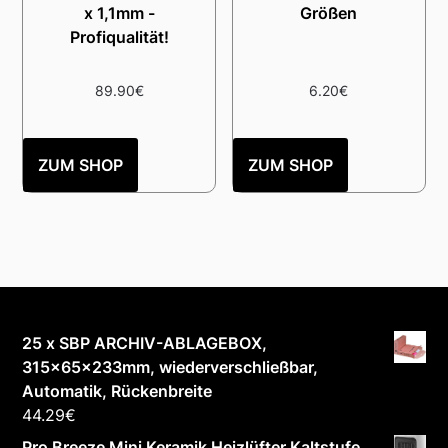
x 1,1mm -
Größen
Profiqualität!
89.90
€
6.20
€
ZUM SHOP
ZUM SHOP
25 x SBP ARCHIV-ABLAGEBOX,
315x65x233mm, wiederverschließbar,
Automatik, Rückenbreite
44.29
€
Pro Breeze Mini Keramik Heizlüfter Kaltstufe