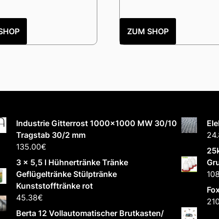
SHOP
ZUM SHOP
Industrie Gitterrost 1000x1000 MW 30/10
El
Tragstab 30/2 mm
24
135.00
€
25k
3 x 5,5 l Hühnertränke Tränke
Gr
Geflügeltränke Stülptränke
108
Kunststofftränke rot
Fox
45.38
€
21
Berta 12 Vollautomatischer Brutkasten/