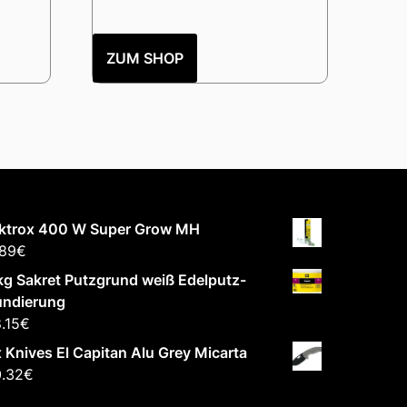
ZUM SHOP
ektrox 400 W Super Grow MH
.89
€
g Sakret Putzgrund weiß Edelputz-
undierung
.15
€
 Knives El Capitan Alu Grey Micarta
0.32
€