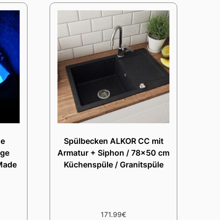
ne
Spülbecken ALKOR CC mit
age
Armatur + Siphon / 78×50 cm
Made
Küchenspüle / Granitspüle
171.99
€