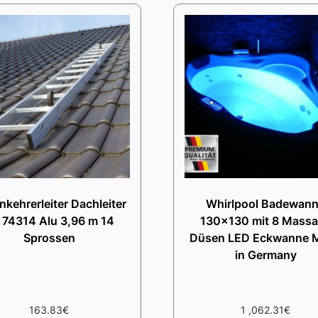
kehrerleiter Dachleiter
Whirlpool Badewan
. 74314 Alu 3,96 m 14
130×130 mit 8 Mass
Sprossen
Düsen LED Eckwanne 
in Germany
163.83
€
1 ,062.31
€