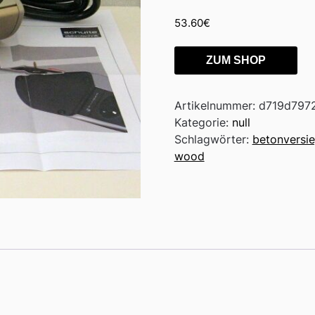
53.60
€
ZUM SHOP
Artikelnummer:
d719d797
Kategorie:
null
Schlagwörter:
betonversi
wood