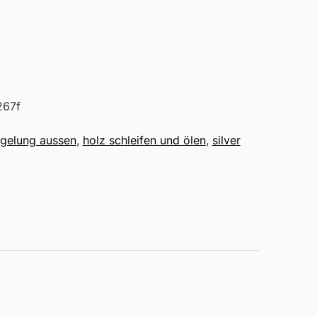
267f
egelung aussen
,
holz schleifen und ölen
,
silver