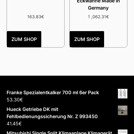
Eckwanne Made in
Germany
163.83
€
1 ,062.31
€
ZUM SHOP
ZUM SHOP
Franke Spezialentkalker 700 ml 6er Pack
53.30
€
Hueck Getriebe DK mit
Fehlbedienungssicherung Nr. Z 993450
41.45
€
Mitsubishi Single Split Klimaanlage Klimagerät