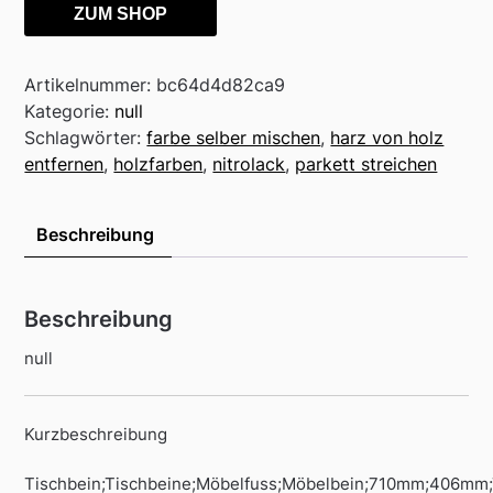
ZUM SHOP
Artikelnummer:
bc64d4d82ca9
Kategorie:
null
Schlagwörter:
farbe selber mischen
,
harz von holz
entfernen
,
holzfarben
,
nitrolack
,
parkett streichen
Beschreibung
Beschreibung
null
Kurzbeschreibung
Tischbein;Tischbeine;Möbelfuss;Möbelbein;710mm;406mm;