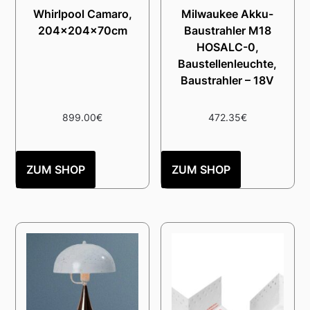
Whirlpool Camaro,
Milwaukee Akku-
204x204x70cm
Baustrahler M18
HOSALC-0,
Baustellenleuchte,
Baustrahler – 18V
899.00
€
472.35
€
ZUM SHOP
ZUM SHOP