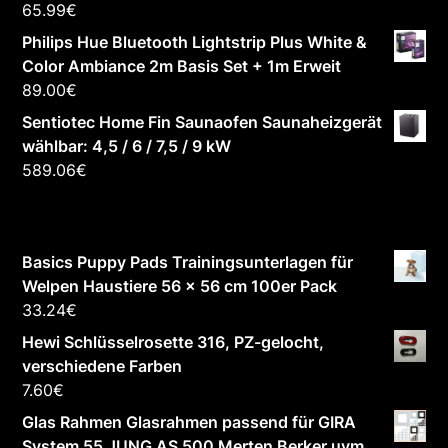
65.99
€
Philips Hue Bluetooth Lightstrip Plus White &
Color Ambiance 2m Basis Set + 1m Erweit
89.00
€
Sentiotec Home Fin Saunaofen Saunaheizgerät
wählbar: 4,5 / 6 / 7,5 / 9 kW
589.06
€
Basics Puppy Pads Trainingsunterlagen für
Welpen Haustiere 56 x 56 cm 100er Pack
33.24
€
Hewi Schlüsselrosette 316, PZ-gelocht,
verschiedene Farben
7.60
€
Glas Rahmen Glasrahmen passend für GIRA
System 55 JUNG AS 500 Merten Berker uvm.