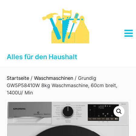
Skip
to
content
Alles für den Haushalt
Startseite
/
Waschmaschinen
/ Grundig
GW5P58410W 8kg Waschmaschine, 60cm breit,
1400U/ Min