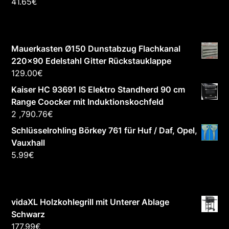
41.65
€
Mauerkasten Ø150 Dunstabzug Flachkanal
220x90 Edelstahl Gitter Rückstauklappe
129.00
€
Kaiser HC 93691 IS Elektro Standherd 90 cm
Range Coocker mit Induktionskochfeld
2 ,790.76
€
Schlüsselrohling Börkey 761 für Huf / Daf, Opel,
Vauxhall
5.99
€
vidaXL Holzkohlegrill mit Unterer Ablage
Schwarz
177.99
€