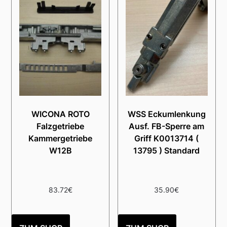
WICONA ROTO
WSS Eckumlenkung
Falzgetriebe
Ausf. FB-Sperre am
Kammergetriebe
Griff K0013714 (
W12B
13795 ) Standard
83.72
€
35.90
€