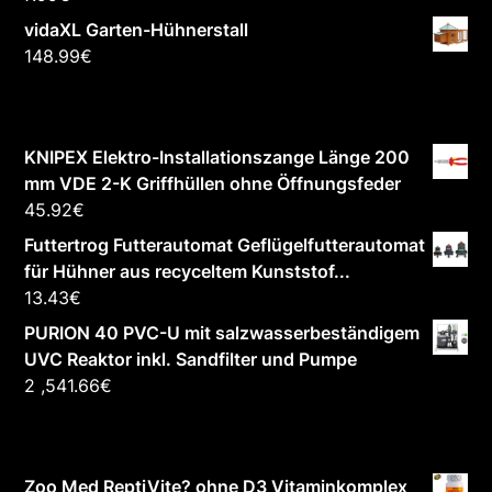
vidaXL Garten-Hühnerstall
148.99
€
KNIPEX Elektro-Installationszange Länge 200
mm VDE 2-K Griffhüllen ohne Öffnungsfeder
45.92
€
Futtertrog Futterautomat Geflügelfutterautomat
für Hühner aus recyceltem Kunststof...
13.43
€
PURION 40 PVC-U mit salzwasserbeständigem
UVC Reaktor inkl. Sandfilter und Pumpe
2 ,541.66
€
Zoo Med ReptiVite? ohne D3 Vitaminkomplex