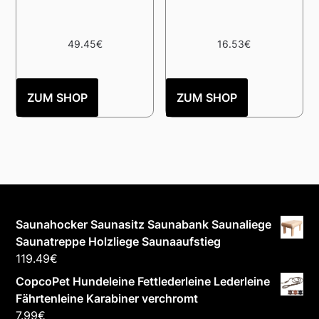
49.45
€
16.53
€
ZUM SHOP
ZUM SHOP
Saunahocker Saunasitz Saunabank Saunaliege
Saunatreppe Holzliege Saunaaufstieg
119.49
€
CopcoPet Hundeleine Fettlederleine Lederleine
Fährtenleine Karabiner verchromt
7.99
€