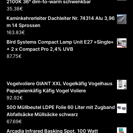
2100K 36° dim-to-warm schwenkbar
35.38
€
Kaminkehrerleiter Dachleiter Nr. 74314 Alu 3,96
m 14 Sprossen
163.83
€
Bird Systems Compact Lamp Unit E27 »Single«
+ 2 x Compact Pro 2,4% UVB
87.75
€
Vogelvoliere GIANT XXL Vogelkäfig Vogelhaus
Papageienkäfig Käfig Vogel Voliere
92.92
€
500 Müllbeutel LDPE Folie 60 Liter mit Zugband
Abfallsäcke Müllsäcke schwarz
67.69
€
Arcadia Infrared Basking Spot, 100 Watt