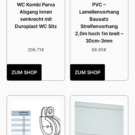
WC Kombi Parva
PVC –
Abgang innen
Lamellenvorhang
senkrecht mit
Bausatz
Duroplast WC Sitz
Streifenvorhang
2,0m hoch 1m breit –
30cm-3mm
206.71
€
68.95
€
ZUM SHOP
ZUM SHOP