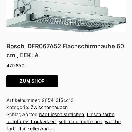
Bosch, DFR067A52 Flachschirmhaube 60
cm , EEK: A
479.85
€
ZUM SHOP
Artikelnummer:
965413f5cc12
Kategorie:
Zwischenhauben
Schlagwörter:
badfliesen streichen
,
fliesen farbe
,
leinölfirnis trockenzeit
,
schimmel entfernen
,
welche
farbe für kellerwände