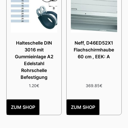
Halteschelle DIN
Neff, D46ED52X1
3016 mit
Flachschirmhaube
Gummieinlage A2
60 cm , EEK: A
Edelstahl
Rohrschelle
Befestigung
1.20
€
369.85
€
ZUM SHOP
ZUM SHOP