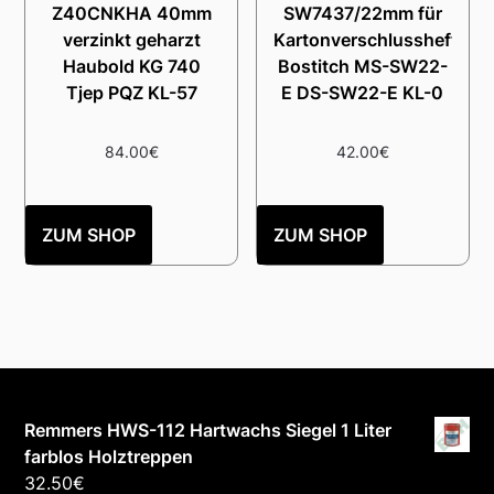
Z40CNKHA 40mm
SW7437/22mm für
verzinkt geharzt
Kartonverschlusshefter
Haubold KG 740
Bostitch MS-SW22-
Tjep PQZ KL-57
E DS-SW22-E KL-0
84.00
€
42.00
€
ZUM SHOP
ZUM SHOP
Remmers HWS-112 Hartwachs Siegel 1 Liter
farblos Holztreppen
32.50
€