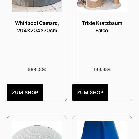
Whirlpool Camaro,
Trixie Kratzbaum
204x204x70cm
Falco
899.00
€
183.33
€
ZUM SHOP
ZUM SHOP