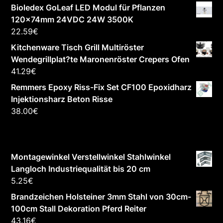
Bioledex GoLeaf LED Modul für Pflanzen
120x74mm 24VDC 24W 3500K
22.59
€
Kitchenware Tisch Grill Multiröster
Wendegrillplat?te Maronenröster Crepers Ofen
41.29
€
Remmers Epoxy Riss-Fix Set CF100 Epoxidharz
Injektionsharz Beton Risse
38.00
€
Montagewinkel Verstellwinkel Stahlwinkel
Langloch Industriequalität bis 20 cm
5.25
€
Brandzeichen Holsteiner 3mm Stahl von 30cm-
100cm Stall Dekoration Pferd Reiter
43.16
€