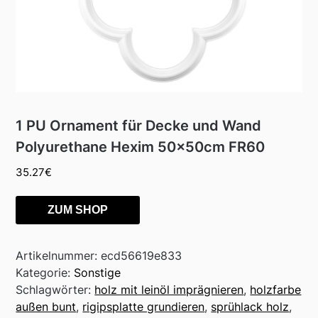
1 PU Ornament für Decke und Wand
Polyurethane Hexim 50x50cm FR60
35.27
€
ZUM SHOP
Artikelnummer:
ecd56619e833
Kategorie:
Sonstige
Schlagwörter:
holz mit leinöl imprägnieren
,
holzfarbe
außen bunt
,
rigipsplatte grundieren
,
sprühlack holz
,