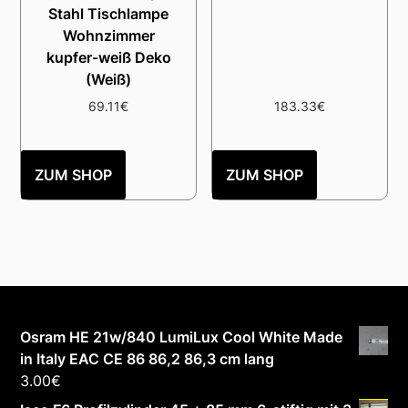
Stahl Tischlampe
Wohnzimmer
kupfer-weiß Deko
(Weiß)
69.11
€
183.33
€
ZUM SHOP
ZUM SHOP
Osram HE 21w/840 LumiLux Cool White Made
in Italy EAC CE 86 86,2 86,3 cm lang
3.00
€