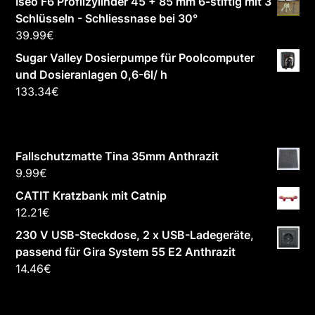
Iseo F6 Profilzylinder 45 + 85 mm 6-stiftig mit 3
Schlüsseln - Schliessnase bei 30°
39.99
€
Sugar Valley Dosierpumpe für Poolcomputer
und Dosieranlagen 0,6-6l/ h
133.34
€
Fallschutzmatte Tina 35mm Anthrazit
9.99
€
CATIT Kratzbank mit Catnip
12.21
€
230 V USB-Steckdose, 2 x USB-Ladegeräte,
passend für Gira System 55 E2 Anthrazit
14.46
€