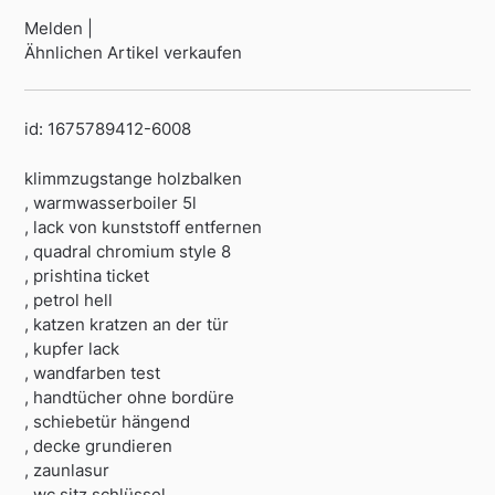
Melden |
Ähnlichen Artikel verkaufen
id: 1675789412-6008
klimmzugstange holzbalken
, warmwasserboiler 5l
, lack von kunststoff entfernen
, quadral chromium style 8
, prishtina ticket
, petrol hell
, katzen kratzen an der tür
, kupfer lack
, wandfarben test
, handtücher ohne bordüre
, schiebetür hängend
, decke grundieren
, zaunlasur
, wc sitz schlüssel