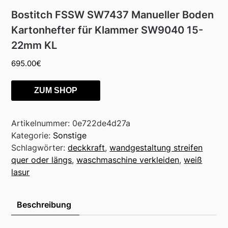
Bostitch FSSW SW7437 Manueller Boden
Kartonhefter für Klammer SW9040 15-
22mm KL
695.00
€
ZUM SHOP
Artikelnummer:
0e722de4d27a
Kategorie:
Sonstige
Schlagwörter:
deckkraft
,
wandgestaltung streifen
quer oder längs
,
waschmaschine verkleiden
,
weiß
lasur
Beschreibung