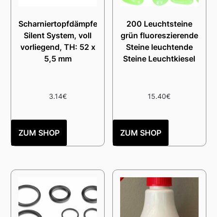
Scharniertopfdämpfer
200 Leuchtsteine
Silent System, voll
grün fluoreszierende
vorliegend, TH: 52 x
Steine leuchtende
5,5 mm
Steine Leuchtkiesel
3.14
€
15.40
€
ZUM SHOP
ZUM SHOP