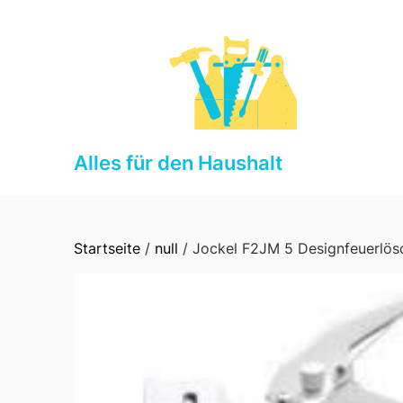
Skip
to
content
Alles für den Haushalt
Startseite
/
null
/ Jockel F2JM 5 Designfeuerlösc