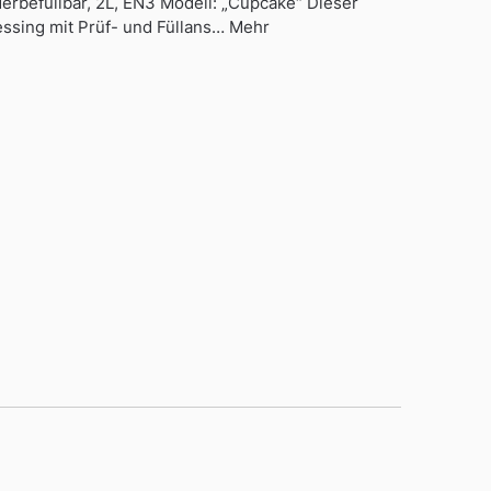
rbefüllbar, 2L, EN3 Modell: „Cupcake“ Dieser
essing mit Prüf- und Füllans… Mehr