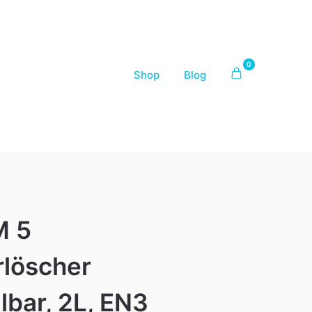
0
Shop
Blog
M 5
rlöscher
lbar, 2L, EN3