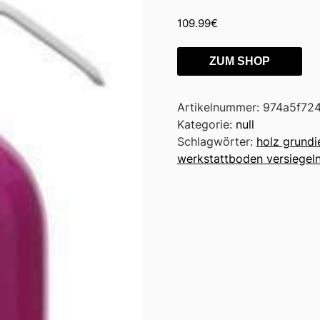
109.99
€
ZUM SHOP
Artikelnummer:
974a5f72
Kategorie:
null
Schlagwörter:
holz grundi
werkstattboden versiegel