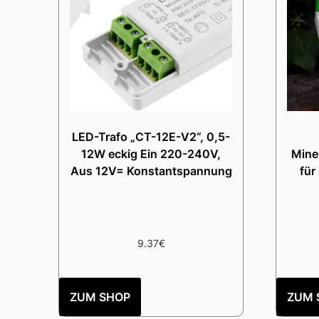
LED-Trafo „CT-12E-V2“, 0,5-
12W eckig Ein 220-240V,
Miner
Aus 12V= Konstantspannung
für
9.37
€
ZUM SHOP
ZUM 