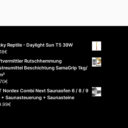
ky Reptile - Daylight Sun T5 39W
18
€
ftvermittler Rutschhemmung
treumittel Beschichtung SamaGrip 1kg/
m²
70
€
 Nordex Combi Next Saunaofen 6 / 8 / 9
 + Saunasteuerung + Saunasteine
9.99
€