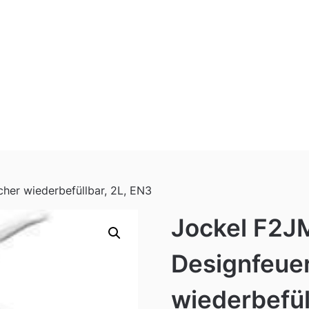
her wiederbefüllbar, 2L, EN3
Jockel F2J
Designfeue
wiederbefül