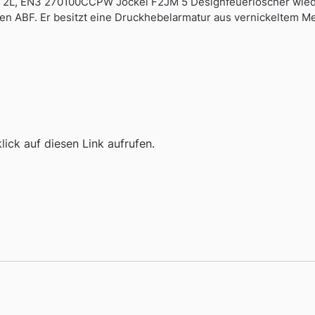
, 2L, EN3 270100CCPW Jockel F2JM 5 Designfeuerlöscher wiede
sen ABF. Er besitzt eine Druckhebelarmatur aus vernickeltem M
ick auf diesen Link aufrufen.