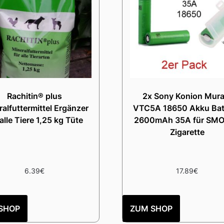
Rachitin® plus
2x Sony Konion Mura
alfuttermittel Ergänzer
VTC5A 18650 Akku Batt
 alle Tiere 1,25 kg Tüte
2600mAh 35A für SMO
Zigarette
6.39
€
17.89
€
SHOP
ZUM SHOP