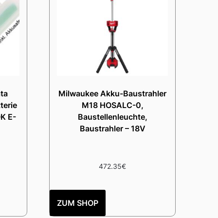
ta
Milwaukee Akku-Baustrahler
erie
M18 HOSALC-0,
K E-
Baustellenleuchte,
Baustrahler – 18V
472.35
€
ZUM SHOP