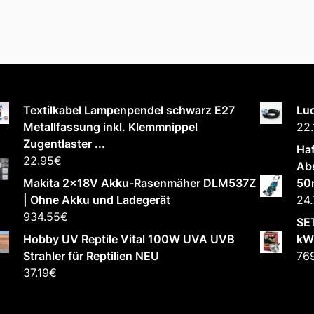
Textilkabel Lampenpendel schwarz E27
Luc
Metallfassung inkl. Klemmnippel
22.
Zugentlaster ...
Ha
22.95
€
Abs
Makita 2x18V Akku-Rasenmäher DLM537Z
50
| Ohne Akku und Ladegerät
24.
934.55
€
SET
Hobby UV Reptile Vital 100W UVA UVB
kW
Strahler für Reptilien NEU
76
37.19
€