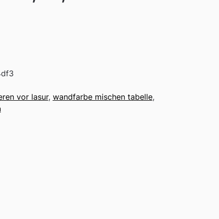
4df3
eren vor lasur
,
wandfarbe mischen tabelle
,
n