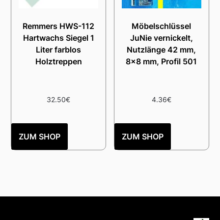
Remmers HWS-112
Möbelschlüssel
Hartwachs Siegel 1
JuNie vernickelt,
Liter farblos
Nutzlänge 42 mm,
Holztreppen
8×8 mm, Profil 501
32.50
€
4.36
€
ZUM SHOP
ZUM SHOP