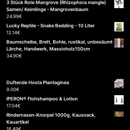
3 Stück Rote Mangrove (Rhizophora mangle)
Samen/ Keimlinge - Mangrovenbaum
24.99
€
Lucky Reptile - Snake Bedding - 10 Liter
12.14
€
Baumscheibe, Brett, Bohle, rustikal, unbesäumt
Lärche, Handwerk, Massivholz150cm
34.90
€
Duftende Hosta Plantaginea
9.00
€
IPERON® Flohshampoo & Lotion
17.04
€
Rindernasen-Knorpel 1000g, Kausnack,
Kauartikel
18.49
€