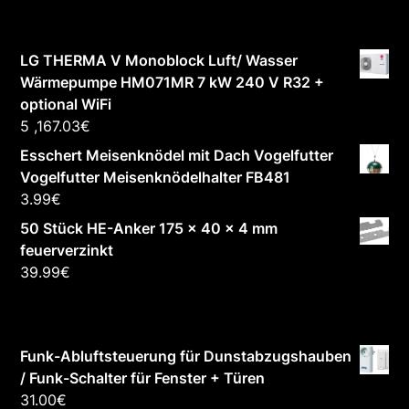
LG THERMA V Monoblock Luft/ Wasser
Wärmepumpe HM071MR 7 kW 240 V R32 +
optional WiFi
5 ,167.03
€
Esschert Meisenknödel mit Dach Vogelfutter
Vogelfutter Meisenknödelhalter FB481
3.99
€
50 Stück HE-Anker 175 x 40 x 4 mm
feuerverzinkt
39.99
€
Funk-Abluftsteuerung für Dunstabzugshauben
/ Funk-Schalter für Fenster + Türen
31.00
€