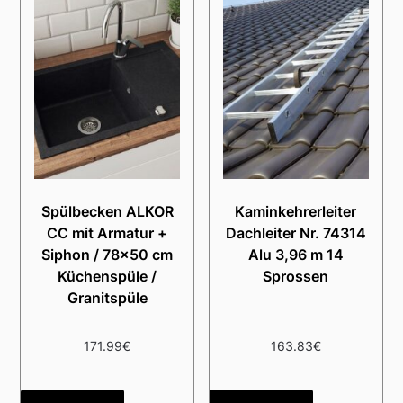
Spülbecken ALKOR
Kaminkehrerleiter
CC mit Armatur +
Dachleiter Nr. 74314
Siphon / 78×50 cm
Alu 3,96 m 14
Küchenspüle /
Sprossen
Granitspüle
171.99
€
163.83
€