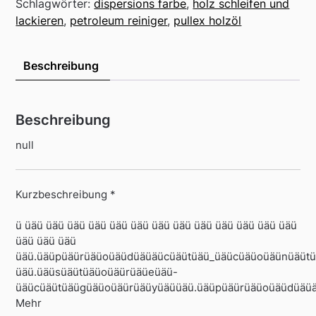
Schlagwörter:
dispersions farbe
,
holz schleifen und
lackieren
,
petroleum reiniger
,
pullex holzöl
Beschreibung
Beschreibung
null
Kurzbeschreibung *
ü üäü üäü üäü üäü üäü üäü üäü üäü üäü üäü üäü üäü üäü
üäü üäü üäü
üäü.üäüpüäürüäüoüäüdüäüäücüäütüäü_üäücüäüoüäünüäüt
üäü.üäüsüäütüäüoüäürüäüeüäü-
üäücüäütüäügüäüoüäürüäüyüäüüäü.üäüpüäürüäüoüäüdüäü
Mehr