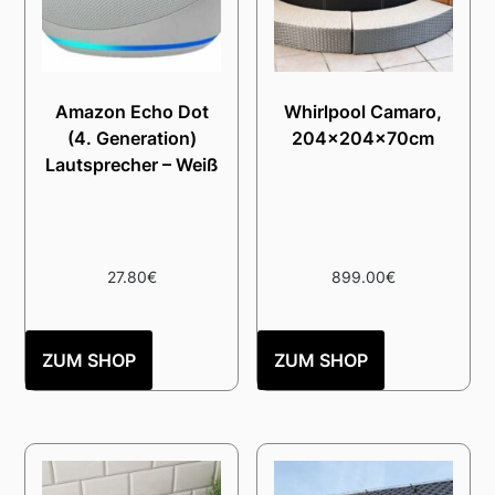
Amazon Echo Dot
Whirlpool Camaro,
(4. Generation)
204x204x70cm
Lautsprecher – Weiß
27.80
€
899.00
€
ZUM SHOP
ZUM SHOP