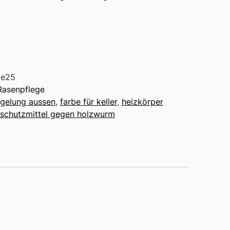
1e25
Rasenpflege
egelung aussen
,
farbe für keller
,
heizkörper
zschutzmittel gegen holzwurm