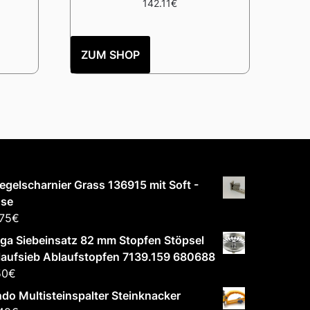
142.11
€
ZUM SHOP
egelscharnier Grass 136915 mit Soft -
ose
75
€
ga Siebeinsatz 82 mm Stopfen Stöpsel
aufsieb Ablaufstopfen 7139.159 680688
50
€
do Multisteinspalter Steinknacker