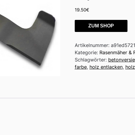
19.50
€
ZUM SHOP
Artikelnummer:
a91ed572
Kategorie:
Rasenmäher & 
Schlagwörter:
betonversi
farbe
,
holz entlacken
,
hol