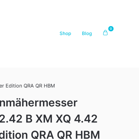
0
Shop
Blog
er Edition QRA QR HBM
enmähermesser
 2.42 B XM XQ 4.42
dition QRA QR HBM