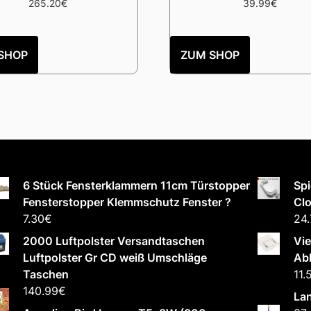
265.20
€
39.99
€
SHOP
ZUM SHOP
6 Stück Fensterklammern 11cm Türstopper
Spi
Fensterstopper Klemmschutz Fenster ?
Cl
7.30
€
24.
2000 Luftpolster Versandtaschen
Vie
Luftpolster Gr CD weiß Umschläge
Abl
Taschen
11.
140.99
€
Lan