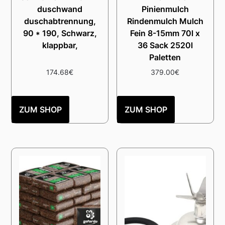
duschwand
Pinienmulch
duschabtrennung,
Rindenmulch Mulch
90 * 190, Schwarz,
Fein 8-15mm 70l x
klappbar,
36 Sack 2520l
Paletten
174.68
€
379.00
€
ZUM SHOP
ZUM SHOP