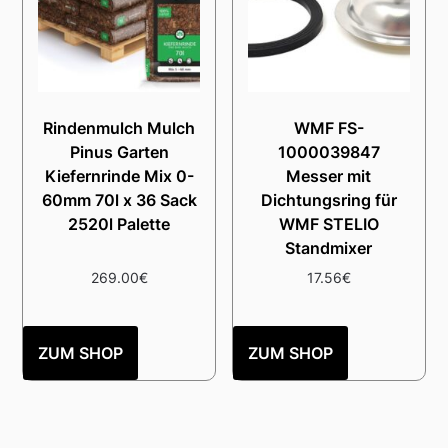
Rindenmulch Mulch
WMF FS-
Pinus Garten
1000039847
Kiefernrinde Mix 0-
Messer mit
60mm 70l x 36 Sack
Dichtungsring für
2520l Palette
WMF STELIO
Standmixer
269.00
€
17.56
€
ZUM SHOP
ZUM SHOP