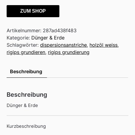
ZUM SHOP
Artikelnummer:
287ad438f483
Kategorie:
Dünger & Erde
Schlagwörter:
dispersionsanstriche
,
holzöl weiss
,
rigips grundieren
,
rigips grundierung
Beschreibung
Beschreibung
Dünger & Erde
Kurzbeschreibung