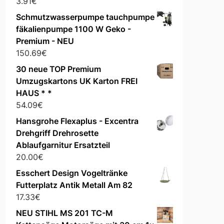
3.91
€
Schmutzwasserpumpe tauchpumpe
fäkalienpumpe 1100 W Geko -
Premium - NEU
150.69
€
30 neue TOP Premium
Umzugskartons UK Karton FREI
HAUS * *
54.09
€
Hansgrohe Flexaplus - Excentra
Drehgriff Drehrosette
Ablaufgarnitur Ersatzteil
20.00
€
Esschert Design Vogeltränke
Futterplatz Antik Metall Am 82
17.33
€
NEU STIHL MS 201 TC-M