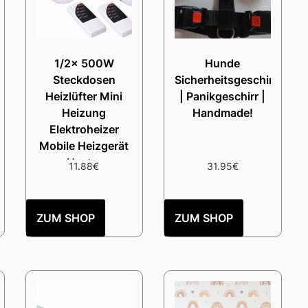
1/2x 500W
Hunde
Steckdosen
Sicherheitsgeschirr
Heizlüfter Mini
| Panikgeschirr |
Heizung
Handmade!
Elektroheizer
Mobile Heizgerät
Heater
11.88
€
31.95
€
ZUM SHOP
ZUM SHOP