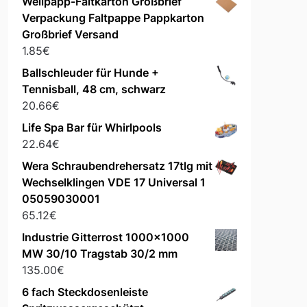
Wellpapp-Faltkarton Großbrief
Verpackung Faltpappe Pappkarton
Großbrief Versand
1.85
€
Ballschleuder für Hunde +
Tennisball, 48 cm, schwarz
20.66
€
Life Spa Bar für Whirlpools
22.64
€
Wera Schraubendrehersatz 17tlg mit
Wechselklingen VDE 17 Universal 1
05059030001
65.12
€
Industrie Gitterrost 1000x1000
MW 30/10 Tragstab 30/2 mm
135.00
€
6 fach Steckdosenleiste