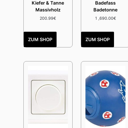
Kiefer & Tanne
Badefass
Massivholz
Badetonne
200.99
€
1 ,690.00
€
ZUM SHOP
ZUM SHOP