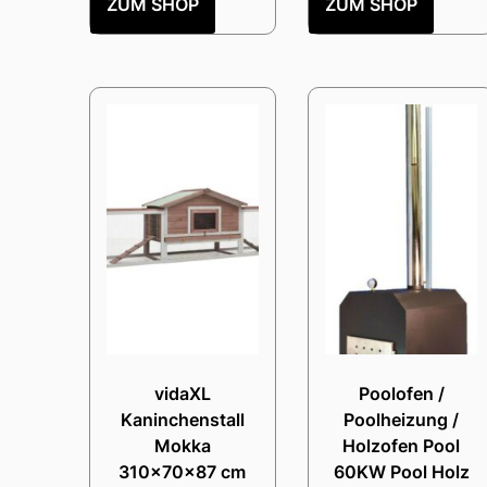
ZUM SHOP
ZUM SHOP
vidaXL
Poolofen /
Kaninchenstall
Poolheizung /
Mokka
Holzofen Pool
310x70x87 cm
60KW Pool Holz