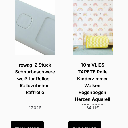
rewagi 2 Stück
10m VLIES
Schnurbeschwerer
TAPETE Rolle
weiß für Rollos –
Kinderzimmer
Rollozubehör,
Wolken
Raffrollo
Regenbogen
Herzen Aquarell
XXL 2603
17.02
€
34.11
€