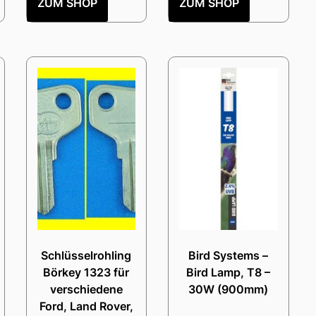
ZUM SHOP
ZUM SHOP
Schlüsselrohling
Bird Systems –
Börkey 1323 für
Bird Lamp, T8 –
verschiedene
30W (900mm)
Ford, Land Rover,