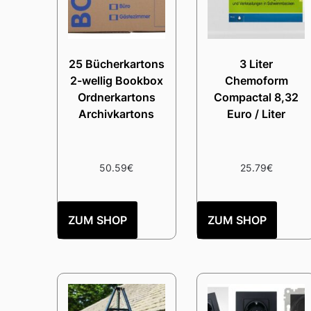
25 Bücherkartons
3 Liter
2-wellig Bookbox
Chemoform
Ordnerkartons
Compactal 8,32
Archivkartons
Euro / Liter
50.59
€
25.79
€
ZUM SHOP
ZUM SHOP