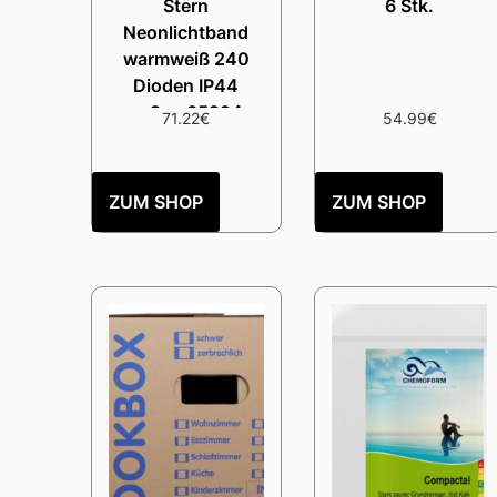
Stern
6 Stk.
Neonlichtband
warmweiß 240
Dioden IP44
außen 35224
71.22
€
54.99
€
ZUM SHOP
ZUM SHOP