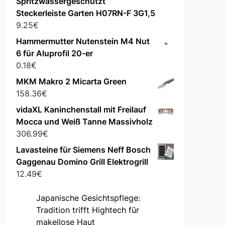
Spritzwassergeschützt
Steckerleiste Garten H07RN-F 3G1,5
9.25
€
Hammermutter Nutenstein M4 Nut
6 für Aluprofil 20-er
0.18
€
MKM Makro 2 Micarta Green
158.36
€
vidaXL Kaninchenstall mit Freilauf
Mocca und Weiß Tanne Massivholz
306.99
€
Lavasteine für Siemens Neff Bosch
Gaggenau Domino Grill Elektrogrill
12.49
€
Japanische Gesichtspflege:
Tradition trifft Hightech für
makellose Haut