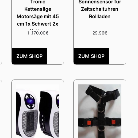
Tronic
Sonnensensor für
Kettensäge
Zeitschaltuhren
Motorsäge mit 45
Rollladen
cm 1x Schwert 2x
Ketten
1 ,170.00
€
29.96
€
ZUM SHOP
ZUM SHOP