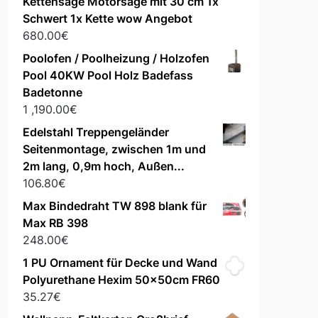
Kettensäge Motorsäge mit 30 cm 1x
Schwert 1x Kette wow Angebot
680.00
€
Poolofen / Poolheizung / Holzofen
Pool 40KW Pool Holz Badefass
Badetonne
1 ,190.00
€
Edelstahl Treppengeländer
Seitenmontage, zwischen 1m und
2m lang, 0,9m hoch, Außen...
106.80
€
Max Bindedraht TW 898 blank für
Max RB 398
248.00
€
1 PU Ornament für Decke und Wand
Polyurethane Hexim 50x50cm FR60
35.27
€