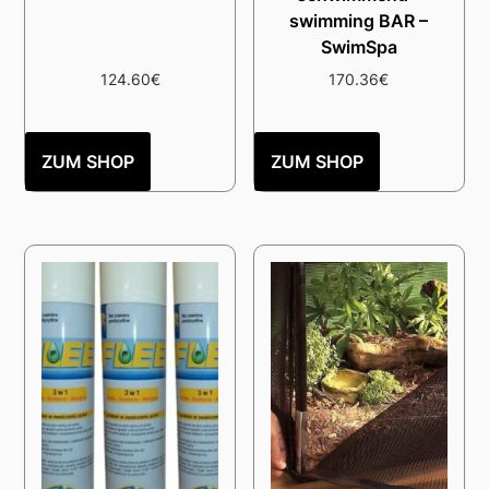
swimming BAR –
SwimSpa
124.60
€
170.36
€
ZUM SHOP
ZUM SHOP