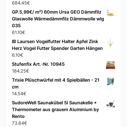
684.45
€
GP.5,99€/ m²) 60mm Ursa GEO Dämmfilz
Glaswolle Wärmedämmfilz Dämmwolle wlg
035
61.10
€
IB Laursen Vogelfutter Halter Apfel Zink
Herz Vogel Futter Spender Garten Hängen
6.10
€
Stufenfix Art.-Nr. 10945
184.25
€
Trixie Plüschwürfel mit 4 Spielbällen - 21
cm
14.54
€
SudoreWell Saunakübel 5l Saunakelle +
Thermometer aus grauem Aluminium by
Rento
73.64
€