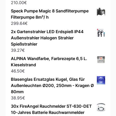
210.00
€
Speck Pumpe Magic 8 Sandfilterpumpe
Filterpumpe 8m³/ h
299.64
€
2x Gartenstrahler LED Erdspieß IP44
Außenstrahler Halogen Strahler
Spießstrahler
39.27
€
ALPINA Wandfarbe, Farbrezepte 6,5 L.
Kieselstrand
46.50
€
Blasenglas Ersatzglas Kugel, Glas für
Außenleuchten Ø200, 250mm - Kragen Ø
80mm
38.95
€
30x FireAngel Rauchmelder ST-630-DET
10-Jahres Batterie Rauchwarnmelder