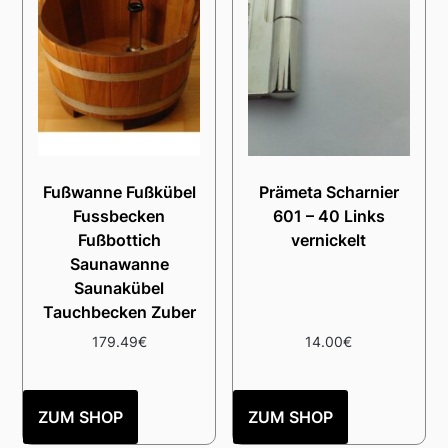
Fußwanne Fußkübel
Prämeta Scharnier
Fussbecken
601 – 40 Links
Fußbottich
vernickelt
Saunawanne
Saunakübel
Tauchbecken Zuber
179.49
€
14.00
€
ZUM SHOP
ZUM SHOP