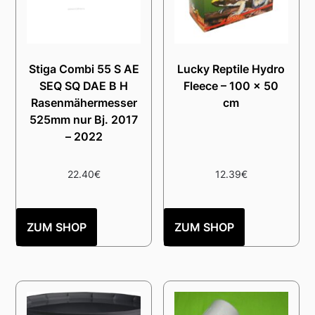
Stiga Combi 55 S AE
Lucky Reptile Hydro
SEQ SQ DAE B H
Fleece – 100 x 50
Rasenmähermesser
cm
525mm nur Bj. 2017
– 2022
22.40
€
12.39
€
ZUM SHOP
ZUM SHOP