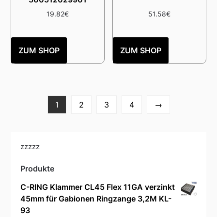
19.82
€
51.58
€
ZUM SHOP
ZUM SHOP
1
2
3
4
→
zzzzz
Produkte
C-RING Klammer CL45 Flex 11GA verzinkt
45mm für Gabionen Ringzange 3,2M KL-
93