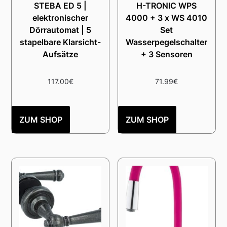
STEBA ED 5 |
H-TRONIC WPS
elektronischer
4000 + 3 x WS 4010
Dörrautomat | 5
Set
stapelbare Klarsicht-
Wasserpegelschalter
Aufsätze
+ 3 Sensoren
117.00
€
71.99
€
ZUM SHOP
ZUM SHOP