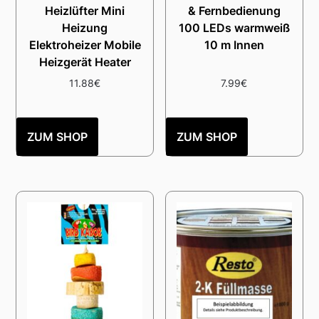
Heizlüfter Mini
& Fernbedienung
Heizung
100 LEDs warmweiß
Elektroheizer Mobile
10 m Innen
Heizgerät Heater
11.88
€
7.99
€
ZUM SHOP
ZUM SHOP