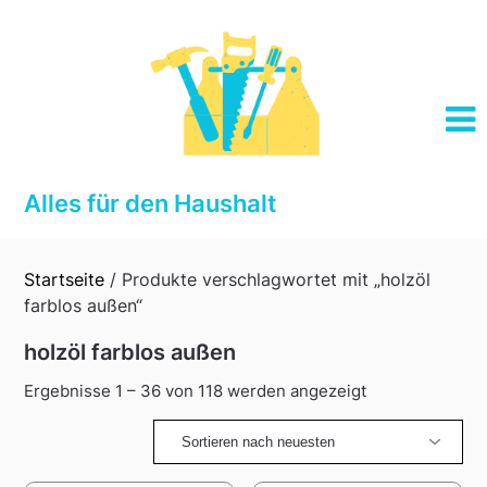
Skip
to
content
Alles für den Haushalt
Startseite
/ Produkte verschlagwortet mit „holzöl
farblos außen“
holzöl farblos außen
Sorted
Ergebnisse 1 – 36 von 118 werden angezeigt
by
latest