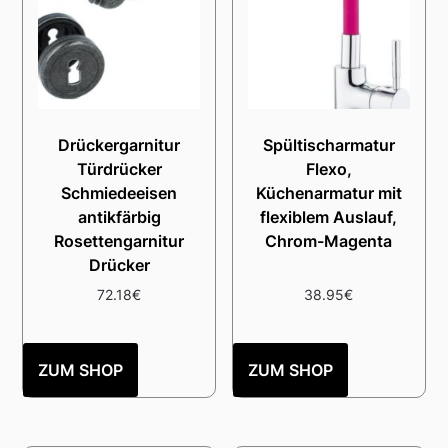
Drückergarnitur
Spültischarmatur
Türdrücker
Flexo,
Schmiedeeisen
Küchenarmatur mit
antikfärbig
flexiblem Auslauf,
Rosettengarnitur
Chrom-Magenta
Drücker
72.18
€
38.95
€
ZUM SHOP
ZUM SHOP