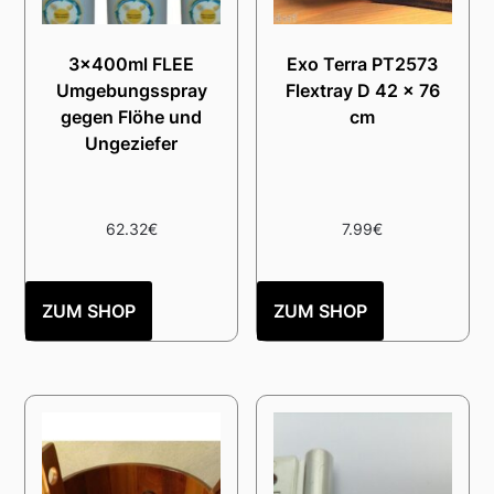
3x400ml FLEE
Exo Terra PT2573
Umgebungsspray
Flextray D 42 x 76
gegen Flöhe und
cm
Ungeziefer
62.32
€
7.99
€
ZUM SHOP
ZUM SHOP