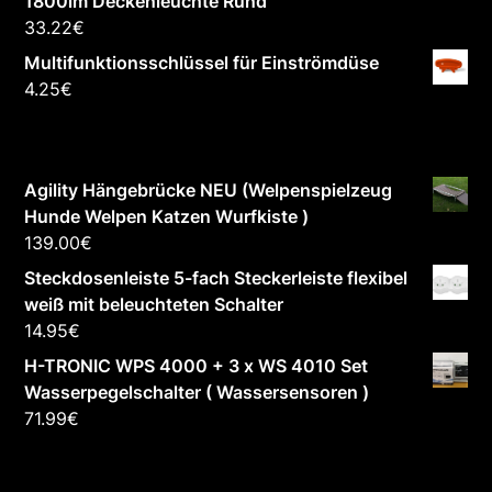
1800lm Deckenleuchte Rund
33.22
€
Multifunktionsschlüssel für Einströmdüse
4.25
€
Agility Hängebrücke NEU (Welpenspielzeug
Hunde Welpen Katzen Wurfkiste )
139.00
€
Steckdosenleiste 5-fach Steckerleiste flexibel
weiß mit beleuchteten Schalter
14.95
€
H-TRONIC WPS 4000 + 3 x WS 4010 Set
Wasserpegelschalter ( Wassersensoren )
71.99
€