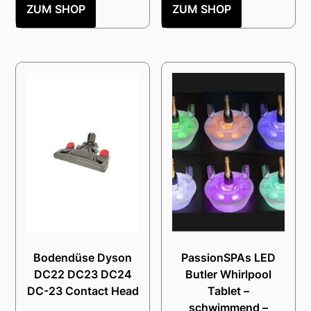
ZUM SHOP
ZUM SHOP
Bodendüse Dyson
PassionSPAs LED
DC22 DC23 DC24
Butler Whirlpool
DC-23 Contact Head
Tablet –
schwimmend –