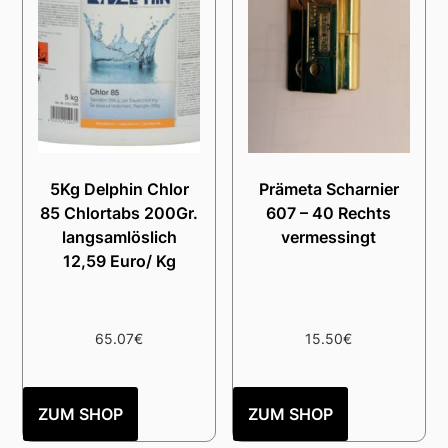
5Kg Delphin Chlor
Prämeta Scharnier
85 Chlortabs 200Gr.
607 – 40 Rechts
langsamlöslich
vermessingt
12,59 Euro/ Kg
65.07
€
15.50
€
ZUM SHOP
ZUM SHOP