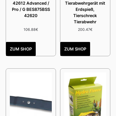
42612 Advanced /
Tierabwehrgerät mit
Pro / G BES875BSS
Erdspieß,
42620
Tierschreck
Tierabwehr
106.88
€
200.47
€
ZUM SHOP
ZUM SHOP