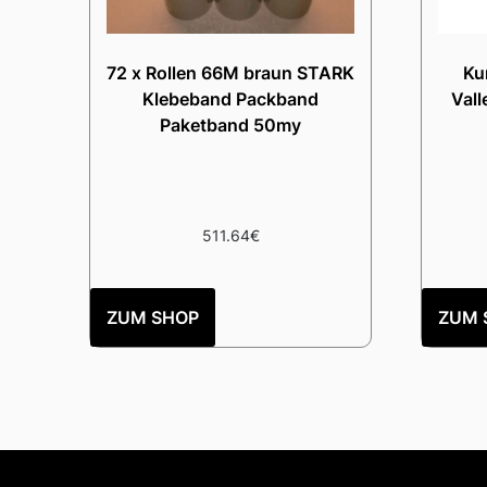
72 x Rollen 66M braun STARK
Ku
Klebeband Packband
Vall
Paketband 50my
511.64
€
ZUM SHOP
ZUM 