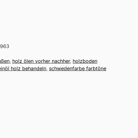
5963
ußen
,
holz ölen vorher nachher
,
holzboden
einöl holz behandeln
,
schwedenfarbe farbtöne