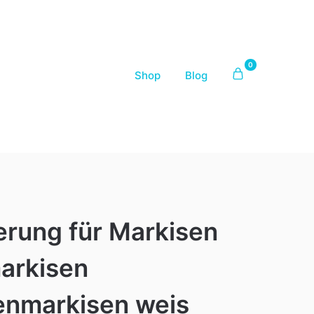
0
Shop
Blog
erung für Markisen
arkisen
enmarkisen weis