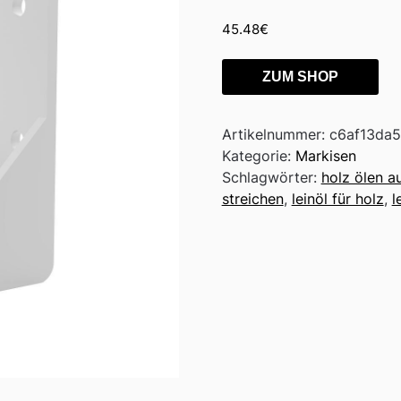
45.48
€
ZUM SHOP
Artikelnummer:
c6af13da
Kategorie:
Markisen
Schlagwörter:
holz ölen a
streichen
,
leinöl für holz
,
l