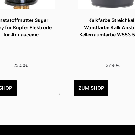
nststoffmutter Sugar
Kalkfarbe Streichkal
ey für Kupfer Elektrode
Wandfarbe Kalk Anstr
für Aquascenic
Kellerraumfarbe W553 
25.00
€
37.90
€
SHOP
ZUM SHOP