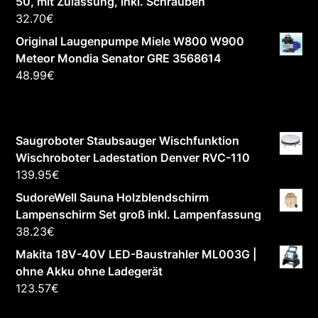
50, mit Zulassung, inkl. Schrauben
32.70
€
Original Laugenpumpe Miele W800 W900
Meteor Mondia Senator GRE 3568614
48.99
€
Saugroboter Staubsauger Wischfunktion
Wischroboter Ladestation Denver RVC-110
139.95
€
SudoreWell Sauna Holzblendschirm
Lampenschirm Set groß inkl. Lampenfassung
38.23
€
Makita 18V-40V LED-Baustrahler ML003G |
ohne Akku ohne Ladegerät
123.57
€