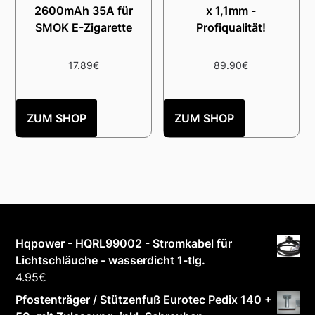
2600mAh 35A für
x 1,1mm -
SMOK E-Zigarette
Profiqualität!
17.89
€
89.90
€
ZUM SHOP
ZUM SHOP
Hqpower - HQRL99002 - Stromkabel für
Lichtschläuche - wasserdicht 1-tlg.
4.95
€
Pfostenträger / Stützenfuß Eurotec Pedix 140 +