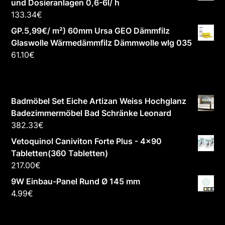
und Dosieranlagen 0,6-6l/ h
133.34
€
GP.5,99€/ m²) 60mm Ursa GEO Dämmfilz
Glaswolle Wärmedämmfilz Dämmwolle wlg 035
61.10
€
Badmöbel Set Eiche Artizan Weiss Hochglanz
Badezimmermöbel Bad Schränke Leonard
382.33
€
Vetoquinol Caniviton Forte Plus - 4x90
Tabletten(360 Tabletten)
217.00
€
9W Einbau-Panel Rund Ø 145 mm
4.99
€