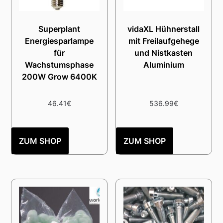
Superplant
vidaXL Hühnerstall
Energiesparlampe
mit Freilaufgehege
für
und Nistkasten
Wachstumsphase
Aluminium
200W Grow 6400K
46.41
€
536.99
€
ZUM SHOP
ZUM SHOP