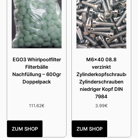
EGO3 Whirlpoolfilter
M6x40 08.8
Filterbälle
verzinkt
Nachfüllung – 600gr
Zylinderkopfschrauben
Doppelpack
Zylinderschrauben
niedriger Kopf DIN
7984
111.62
€
3.99
€
ZUM SHOP
ZUM SHOP