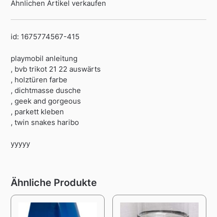
Ähnlichen Artikel verkaufen
id: 1675774567-415
playmobil anleitung
, bvb trikot 21 22 auswärts
, holztüren farbe
, dichtmasse dusche
, geek and gorgeous
, parkett kleben
, twin snakes haribo
yyyyy
Ähnliche Produkte