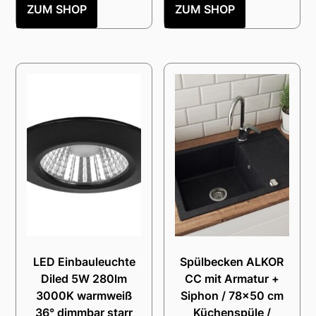
ZUM SHOP
ZUM SHOP
LED Einbauleuchte
Spülbecken ALKOR
Diled 5W 280lm
CC mit Armatur +
3000K warmweiß
Siphon / 78×50 cm
36° dimmbar starr
Küchenspüle /