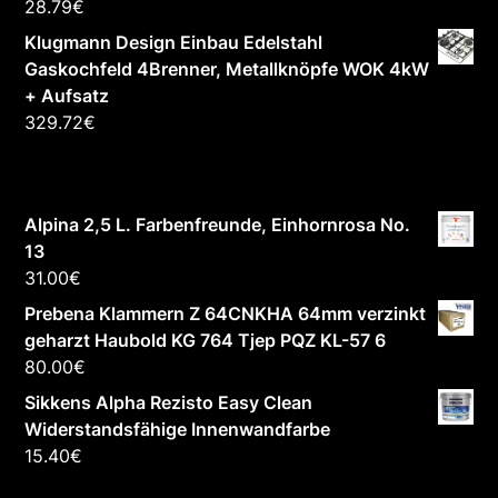
28.79
€
Klugmann Design Einbau Edelstahl
Gaskochfeld 4Brenner, Metallknöpfe WOK 4kW
+ Aufsatz
329.72
€
Alpina 2,5 L. Farbenfreunde, Einhornrosa No.
13
31.00
€
Prebena Klammern Z 64CNKHA 64mm verzinkt
geharzt Haubold KG 764 Tjep PQZ KL-57 6
80.00
€
Sikkens Alpha Rezisto Easy Clean
Widerstandsfähige Innenwandfarbe
15.40
€