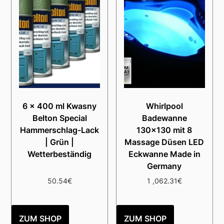
6 x 400 ml Kwasny
Whirlpool
Belton Special
Badewanne
Hammerschlag-Lack
130×130 mit 8
| Grün |
Massage Düsen LED
Wetterbeständig
Eckwanne Made in
Germany
50.54
€
1 ,062.31
€
ZUM SHOP
ZUM SHOP