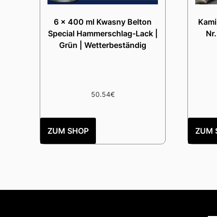
6 x 400 ml Kwasny Belton
Kamin
Special Hammerschlag-Lack |
Nr
Grün | Wetterbeständig
50.54
€
ZUM SHOP
ZUM 