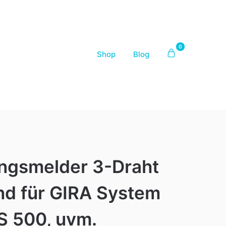
0
Shop
Blog
gsmelder 3-Draht
nd für GIRA System
S 500, uvm.