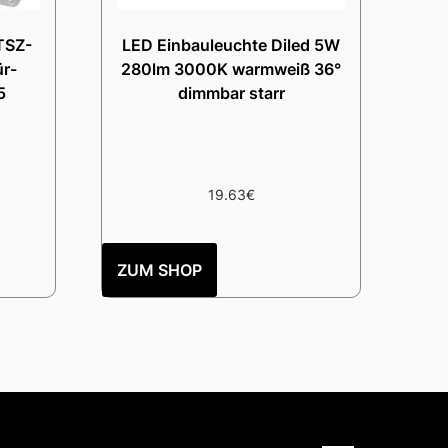
TSZ-
LED Einbauleuchte Diled 5W
ür-
280lm 3000K warmweiß 36°
5
dimmbar starr
19.63
€
ZUM SHOP