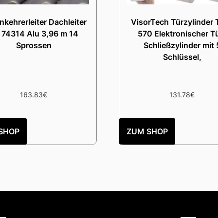
kehrerleiter Dachleiter
VisorTech Türzylinder 
. 74314 Alu 3,96 m 14
570 Elektronischer T
Sprossen
Schließzylinder mit 
Schlüssel,
163.83
€
131.78
€
SHOP
ZUM SHOP