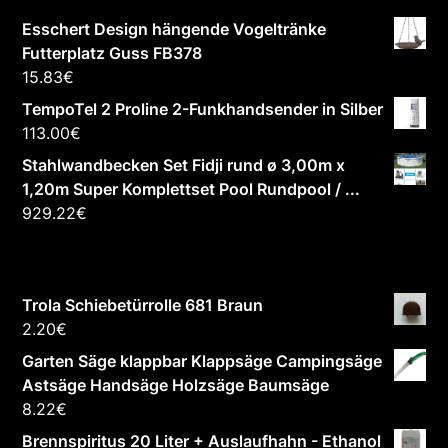
Esschert Design hängende Vogeltränke
Futterplatz Guss FB378
15.83
€
TempoTel 2 Proline 2-Funkhandsender in Silber
113.00
€
Stahlwandbecken Set Fidji rund ø 3,00m x
1,20m Super Komplettset Pool Rundpool / ...
929.22
€
Trola Schiebetürrolle 681 Braun
2.20
€
Garten Säge klappbar Klappsäge Campingsäge
Astsäge Handsäge Holzsäge Baumsäge
8.22
€
Brennspiritus 20 Liter + Auslaufhahn - Ethanol