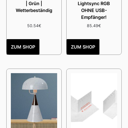
| Grün |
Lightsync RGB
Wetterbeständig
OHNE USB-
Empfänger!
50.54
€
85.49
€
ZUM SHOP
ZUM SHOP