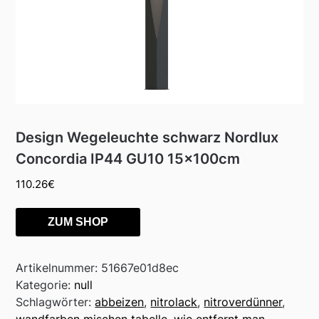
Design Wegeleuchte schwarz Nordlux
Concordia IP44 GU10 15x100cm
110.26
€
ZUM SHOP
Artikelnummer:
51667e01d8ec
Kategorie:
null
Schlagwörter:
abbeizen
,
nitrolack
,
nitroverdünner
,