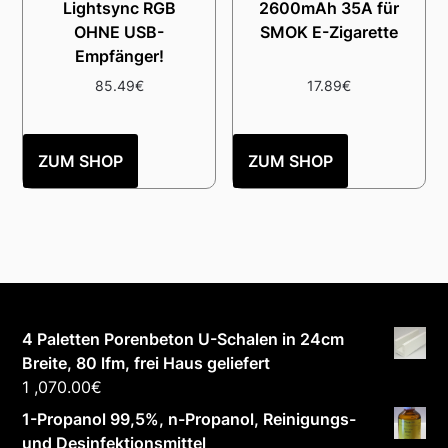
Lightsync RGB
2600mAh 35A für
OHNE USB-
SMOK E-Zigarette
Empfänger!
85.49
€
17.89
€
ZUM SHOP
ZUM SHOP
4 Paletten Porenbeton U-Schalen in 24cm
Breite, 80 lfm, frei Haus geliefert
1 ,070.00
€
1-Propanol 99,5%, n-Propanol, Reinigungs-
und Desinfektionsmittel