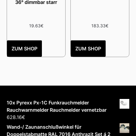
36° dimmbar starr
19.63
€
183.33
€
ZUM SHOP
ZUM SHOP
10x Pyrexx Px-1C Funkrauchmelder
Rauchwarnmelder Rauchmelder vernetzbar
628.16
€
Wand-/ Zaunanschlußwinkel für
Doppelstabmatte RAL 7016 Anthrazit Set á 2