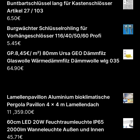
Buntbartschlüssel lang für Kastenschlösser
Artikel 27 / 103
6.50
€
Burgwächter Schlüsselrohling für
Vorhängeschlösser 116/40/50/60 Profi
5.45
€
GP.8,45€/ m²) 80mm Ursa GEO Dämmfilz
Glaswolle Wärmedämmfilz Dämmwolle wlg 035
64.90
€
Lamellenpavillon Aluminium bioklimatische
Pergola Pavillon 4 x 4 m Lamellendach
11 ,359.00
€
60cm LED 20W Feuchtraumleuchte IP65
2000lm Wanneleuchte Außen und Innen
45.71
€