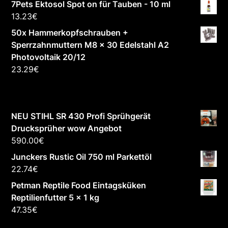
7Pets Ektosol Spot on für Tauben - 10 ml
13.23
€
50x Hammerkopfschrauben +
Sperrzahnmuttern M8 x 30 Edelstahl A2
Photovoltaik 20/12
23.29
€
NEU STIHL SR 430 Profi Sprühgerät
Drucksprüher wow Angebot
590.00
€
Junckers Rustic Oil 750 ml Parkettöl
22.74
€
Petman Reptile Food Eintagsküken
Reptilienfutter 5 x 1 kg
47.35
€