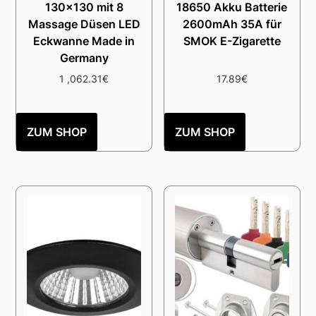
130×130 mit 8
18650 Akku Batterie
Massage Düsen LED
2600mAh 35A für
Eckwanne Made in
SMOK E-Zigarette
Germany
1 ,062.31
€
17.89
€
ZUM SHOP
ZUM SHOP