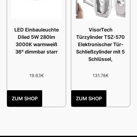
LED Einbauleuchte
VisorTech
Diled 5W 280lm
Türzylinder TSZ-570
3000K warmweiß
Elektronischer Tür-
36° dimmbar starr
Schließzylinder mit 5
Schlüssel,
19.63
€
131.78
€
ZUM SHOP
ZUM SHOP