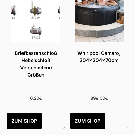
Briefkastenschloß
Whirlpool Camaro,
Hebelschloß
204x204x70cm
Verschiedene
Größen
6.20
€
899.00
€
ZUM SHOP
ZUM SHOP