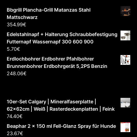
Bbgrill Plancha-Grill Matanzas Stahl
Mattschwarz
354.99
€
Edelstahlnapf + Halterung Schraubbefestigung
Futternapf Wassernapf 300 600 900
5.70
€
Erdlochbohrer Erdbohrer Pfahlbohrer
Brunnenbohrer Erdbohrgerät 5,2PS Benzin
248.06
€
10er-Set Calgary | Mineralfaserplatte |
62x62cm | Weiß | Rasterdeckenplatten | Feink
74.40
€
Beaphar 2 x 150 ml Fell-Glanz Spray für Hunde
23.67
€