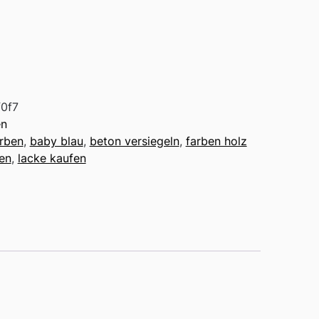
0f7
n
arben
,
baby blau
,
beton versiegeln
,
farben holz
ßen
,
lacke kaufen