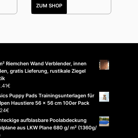
ZUM SHOP
m² Riemchen Wand Verblender, innen
en, gratis Lieferung, rustikale Ziegel
ik
.41
€
ics Puppy Pads Trainingsunterlagen für
pen Haustiere 56 x 56 cm 100er Pack
.24
€
hteckige aufblasbare Poolabdeckung
lplane aus LKW Plane 680 g/ m² (1360g/
)