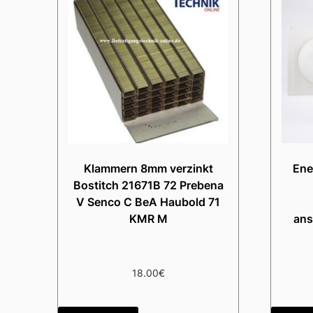
Klammern 8mm verzinkt
Ene
Bostitch 21671B 72 Prebena
V Senco C BeA Haubold 71
KMR M
ans
18.00
€