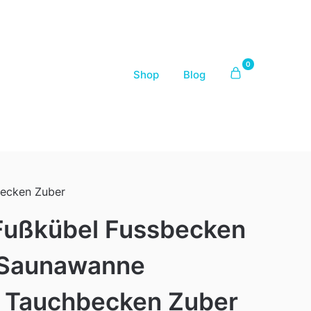
0
Shop
Blog
becken Zuber
ußkübel Fussbecken
 Saunawanne
 Tauchbecken Zuber