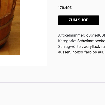
179.49
€
ZUM SHOP
Artikelnummer:
c3b1e800f
Kategorie:
Schwimmbecke
Schlagwörter:
acryllack f
aussen
,
holzöl farblos au