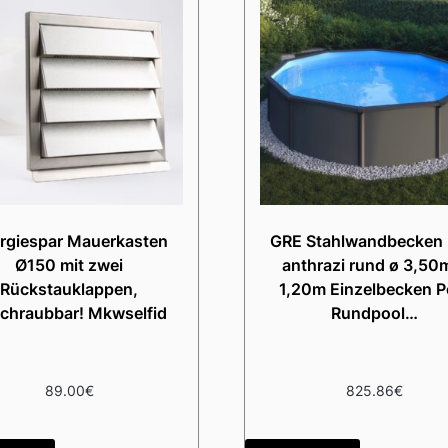
rgiespar Mauerkasten
GRE Stahlwandbecken F
Ø150 mit zwei
anthrazi rund ø 3,50
Rückstauklappen,
1,20m Einzelbecken P
chraubbar! Mkwselfid
Rundpool…
89.00
€
825.86
€