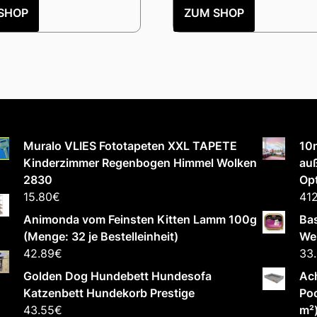
SHOP
ZUM SHOP
Muralo VLIES Fototapeten XXL TAPETE
10
Kinderzimmer Regenbogen Himmel Wolken
auß
2830
Opt
15.80
€
412
Animonda vom Feinsten Kitten Lamm 100g
Bas
(Menge: 32 je Bestelleinheit)
Wel
42.89
€
33
Golden Dog Hundebett Hundesofa
Ac
Katzenbett Hundekorb Prestige
Poo
43.55
€
m²