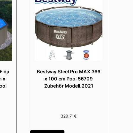
idji
Bestway Steel Pro MAX 366
m x
x 100 cm Pool 56709
ool
Zubehör Modell.2021
329.71
€