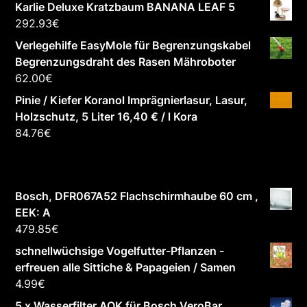
Karlie Deluxe Kratzbaum BANANA LEAF 5
292.93
€
Verlegehilfe EasyMole für Begrenzungskabel
Begrenzungsdraht des Rasen Mähroboter
62.00
€
Pinie / Kiefer Koranol Imprägnierlasur, Lasur,
Holzschutz, 5 Liter 16,40 € / l Kora
84.76
€
Bosch, DFR067A52 Flachschirmhaube 60 cm ,
EEK: A
479.85
€
schnellwüchsige Vogelfutter-Pflanzen -
erfreuen alle Sittiche & Papageien / Samen
4.99
€
5 x Wasserfilter AQK für Bosch VeroBar