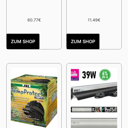
60.77
€
11.49
€
ZUM SHOP
ZUM SHOP