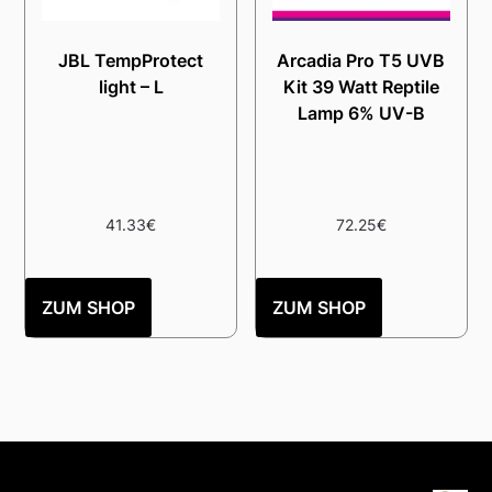
JBL TempProtect
Arcadia Pro T5 UVB
light – L
Kit 39 Watt Reptile
Lamp 6% UV-B
41.33
€
72.25
€
ZUM SHOP
ZUM SHOP