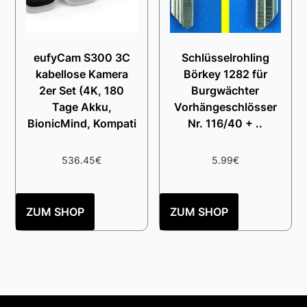
eufyCam S300 3C
Schlüsselrohling
kabellose Kamera
Börkey 1282 für
2er Set (4K, 180
Burgwächter
Tage Akku,
Vorhängeschlösser
BionicMind, Kompati
Nr. 116/40 + ..
536.45
€
5.99
€
ZUM SHOP
ZUM SHOP