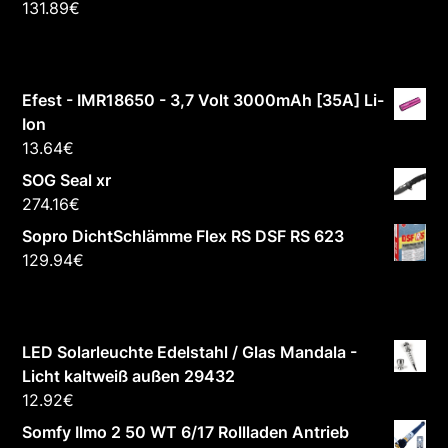
131.89
€
Efest - IMR18650 - 3,7 Volt 3000mAh [35A] Li-
Ion
13.64
€
SOG Seal xr
274.16
€
Sopro DichtSchlämme Flex RS DSF RS 623
129.94
€
LED Solarleuchte Edelstahl / Glas Mandala -
Licht kaltweiß außen 29432
12.92
€
Somfy Ilmo 2 50 WT 6/17 Rollladen Antrieb