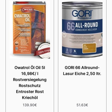
Owatrol Öl Oil 5l
GORI 66 Allround-
16,98€/ l
Lasur Eiche 2,50 ltr.
Rostversiegelung
Rostschutz
Entroster Rost
Kriechöl
139.90
€
51.63
€