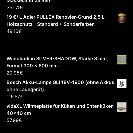
Masseband 25 mm²
351.79
€
19 €/ L Adler PULLEX Renovier-Grund 2,5 L -
Holzschutz - Standard + Sonderfarben
49.10
€
Wandkork in SILVER-SHADOW, Stärke 3 mm,
Format 300 x 600 mm
29.95
€
Bosch Akku-Lampe GLI 18V-1900 (ohne Akkus
ohne Ladegerät)
116.57
€
vidaXL Wärmeplatte für Küken und Entenküken
40x40 cm
57.99
€