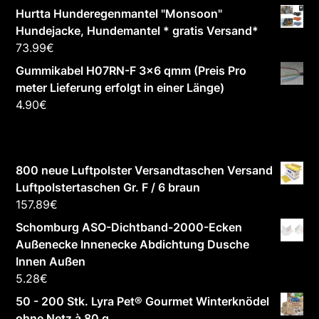
Hurtta Hunderegenmantel "Monsoon"
Hundejacke, Hundemantel * gratis Versand*
73.99
€
Gummikabel H07RN-F 3x6 qmm (Preis Pro
meter Lieferung erfolgt in einer Länge)
4.90
€
800 neue Luftpolster Versandtaschen Versand
Luftpolstertaschen Gr. F / 6 braun
157.89
€
Schomburg ASO-Dichtband-2000-Ecken
Außenecke Innenecke Abdichtung Dusche
Innen Außen
5.28
€
50 - 200 Stk. Lyra Pet® Gourmet Winterknödel
ohne Netz à 80 g