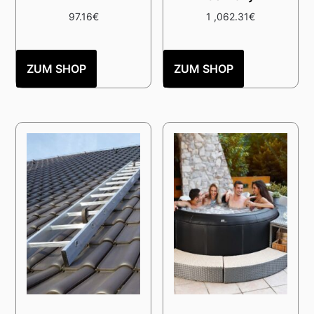
97.16
€
1 ,062.31
€
ZUM SHOP
ZUM SHOP