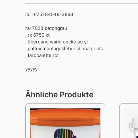
id: 1675784048-3893
ral 7023 betongrau
, rx 6750 xt
, übergang wand decke acryl
, pattex montagekleber all materials
, farbpalette rot
yyyyy
Ähnliche Produkte