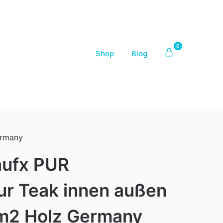
0
Shop
Blog
ermany
aufx PUR
ur Teak innen außen
m2 Holz Germany