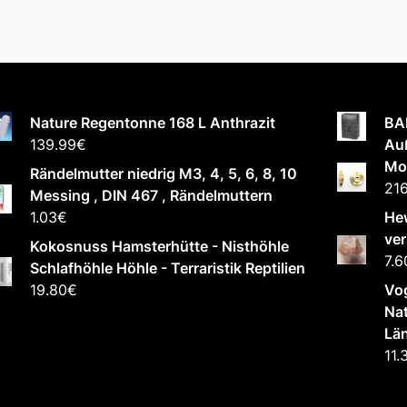
Nature Regentonne 168 L Anthrazit
BA
139.99
€
Au
Mo
Rändelmutter niedrig M3, 4, 5, 6, 8, 10
216
Messing , DIN 467 , Rändelmuttern
1.03
€
Hew
ve
Kokosnuss Hamsterhütte - Nisthöhle
7.6
Schlafhöhle Höhle - Terraristik Reptilien
19.80
€
Vog
Nat
Län
11.