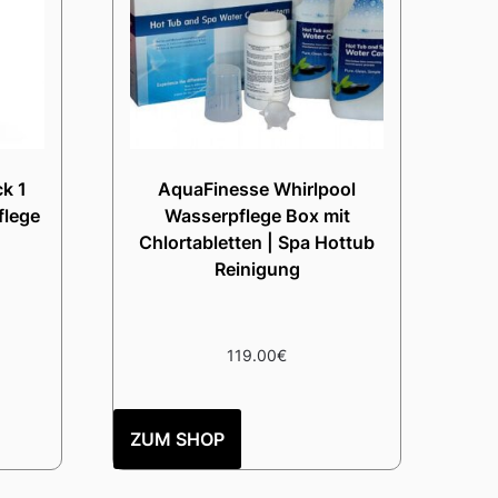
k 1
AquaFinesse Whirlpool
flege
Wasserpflege Box mit
Chlortabletten | Spa Hottub
Reinigung
119.00
€
ZUM SHOP