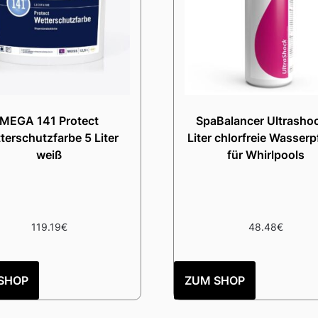
MEGA 141 Protect
SpaBalancer Ultrashoc
terschutzfarbe 5 Liter
Liter chlorfreie Wasserp
weiß
für Whirlpools
119.19
€
48.48
€
SHOP
ZUM SHOP