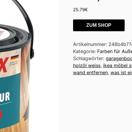
25.79
€
ZUM SHOP
Artikelnummer:
248b4b77
Kategorie:
Farben für Auß
Schlagwörter:
garagenbod
holzöl weiss
,
ikea möbel s
wand entfernen
,
was ist e