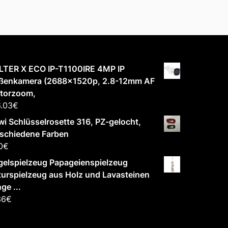
LTER X ECO IP-T1100IRE 4MP IP
ßenkamera (2688x1520p, 2.8-12mm AF
torzoom,
.03
€
i Schlüsselrosette 316, PZ-gelocht,
rschiedene Farben
0
€
elspielzeug Papageienspielzeug
urspielzeug aus Holz und Lavasteinen
ge ...
36
€