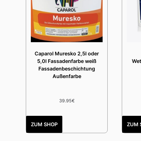
Caparol Muresko 2,5l oder
5,0l Fassadenfarbe weiß
Wet
Fassadenbeschichtung
Außenfarbe
39.95
€
ZUM SHOP
ZUM 