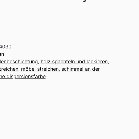
4030
en
enbeschichtung
,
holz spachteln und lackieren
,
treichen
,
möbel streichen
,
schimmel an der
ine dispersionsfarbe