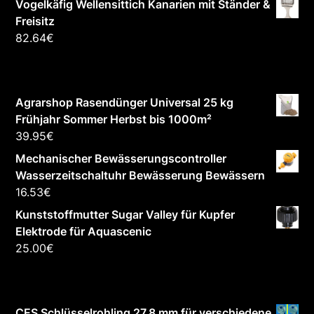
Vogelkäfig Wellensittich Kanarien mit Ständer &
Freisitz
82.64
€
Agrarshop Rasendünger Universal 25 kg
Frühjahr Sommer Herbst bis 1000m²
39.95
€
Mechanischer Bewässerungscontroller
Wasserzeitschaltuhr Bewässerung Bewässern
16.53
€
Kunststoffmutter Sugar Valley für Kupfer
Elektrode für Aquascenic
25.00
€
CES Schlüsselrohling 27,8 mm für verschiedene