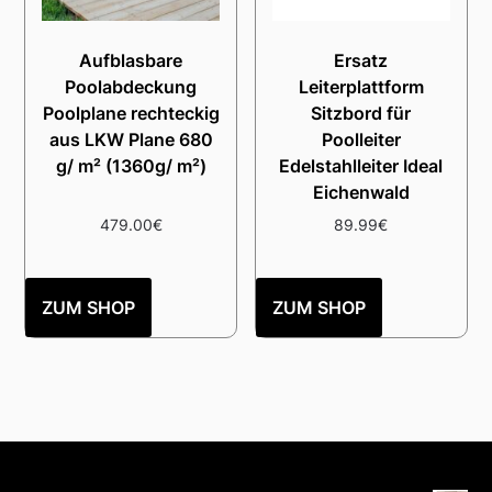
Aufblasbare
Ersatz
Poolabdeckung
Leiterplattform
Poolplane rechteckig
Sitzbord für
aus LKW Plane 680
Poolleiter
g/ m² (1360g/ m²)
Edelstahlleiter Ideal
Eichenwald
479.00
€
89.99
€
ZUM SHOP
ZUM SHOP