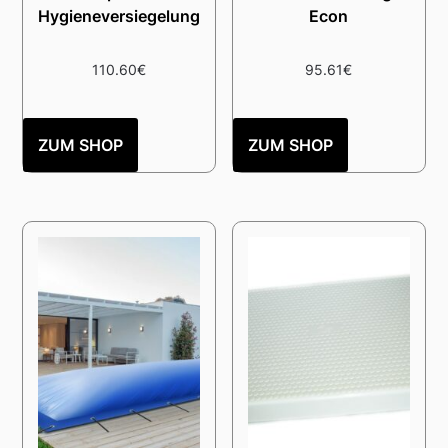
Hygieneversiegelung
Econ
110.60
€
95.61
€
ZUM SHOP
ZUM SHOP