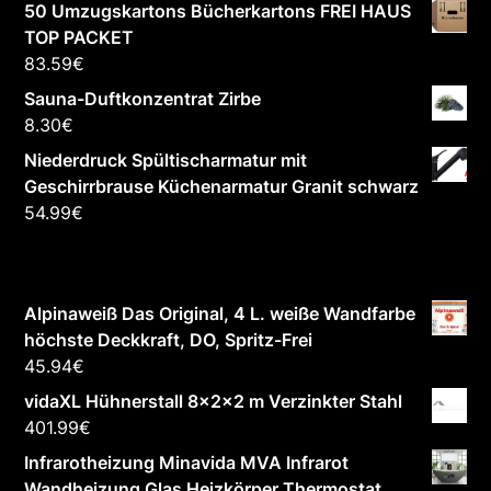
50 Umzugskartons Bücherkartons FREI HAUS
TOP PACKET
83.59
€
Sauna-Duftkonzentrat Zirbe
8.30
€
Niederdruck Spültischarmatur mit
Geschirrbrause Küchenarmatur Granit schwarz
54.99
€
Alpinaweiß Das Original, 4 L. weiße Wandfarbe
höchste Deckkraft, DO, Spritz-Frei
45.94
€
vidaXL Hühnerstall 8x2x2 m Verzinkter Stahl
401.99
€
Infrarotheizung Minavida MVA Infrarot
Wandheizung Glas Heizkörper Thermostat