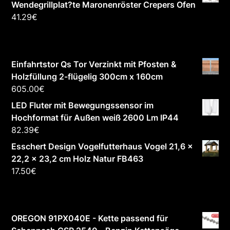
Wendegrillplat?te Maronenröster Crepers Ofen
41.29
€
Einfahrtstor Qs Tor Verzinkt mit Pfosten &
Holzfüllung 2-flügelig 300cm x 160cm
605.00
€
LED Fluter mit Bewegungssensor im
Hochformat für Außen weiß 2600 Lm IP44
82.39
€
Esschert Design Vogelfutterhaus Vogel 21,6 x
22,2 x 23,2 cm Holz Natur FB463
17.50
€
OREGON 91PX040E - Kette passend für