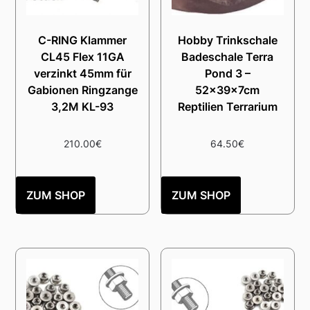
C-RING Klammer
Hobby Trinkschale
CL45 Flex 11GA
Badeschale Terra
verzinkt 45mm für
Pond 3 –
Gabionen Ringzange
52x39x7cm
3,2M KL-93
Reptilien Terrarium
210.00
€
64.50
€
ZUM SHOP
ZUM SHOP