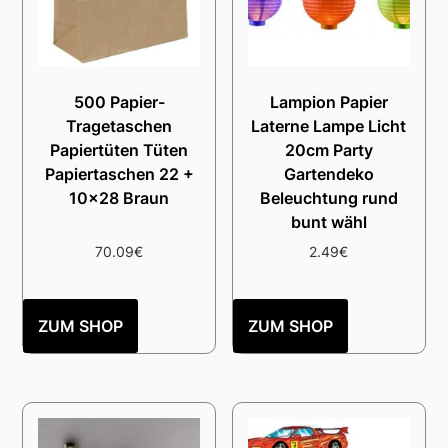
500 Papier-
Lampion Papier
Tragetaschen
Laterne Lampe Licht
Papiertüten Tüten
20cm Party
Papiertaschen 22 +
Gartendeko
10×28 Braun
Beleuchtung rund
bunt wähl
70.09
€
2.49
€
ZUM SHOP
ZUM SHOP