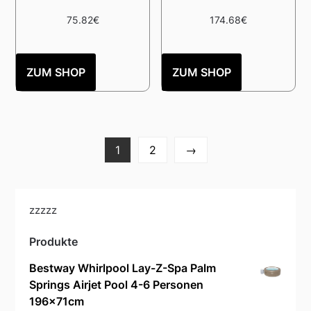
75.82
€
174.68
€
ZUM SHOP
ZUM SHOP
1
2
→
zzzzz
Produkte
Bestway Whirlpool Lay-Z-Spa Palm
Springs Airjet Pool 4-6 Personen
196x71cm