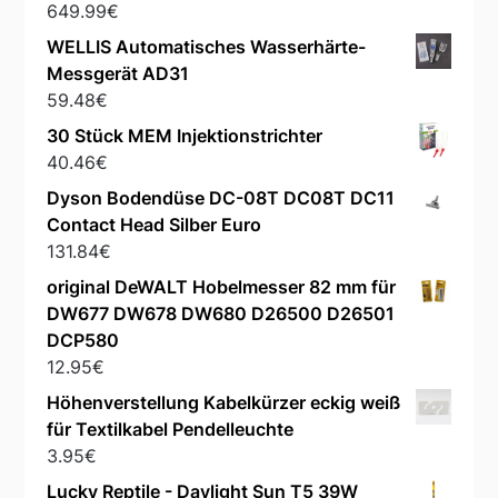
649.99
€
WELLIS Automatisches Wasserhärte-
Messgerät AD31
59.48
€
30 Stück MEM Injektionstrichter
40.46
€
Dyson Bodendüse DC-08T DC08T DC11
Contact Head Silber Euro
131.84
€
original DeWALT Hobelmesser 82 mm für
DW677 DW678 DW680 D26500 D26501
DCP580
12.95
€
Höhenverstellung Kabelkürzer eckig weiß
für Textilkabel Pendelleuchte
3.95
€
Lucky Reptile - Daylight Sun T5 39W