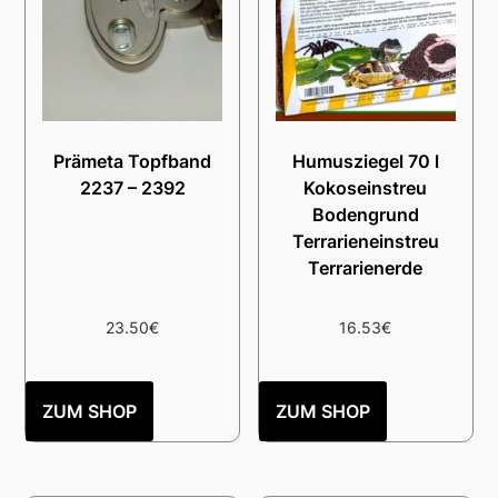
Prämeta Topfband
Humusziegel 70 l
2237 – 2392
Kokoseinstreu
Bodengrund
Terrarieneinstreu
Terrarienerde
23.50
€
16.53
€
ZUM SHOP
ZUM SHOP