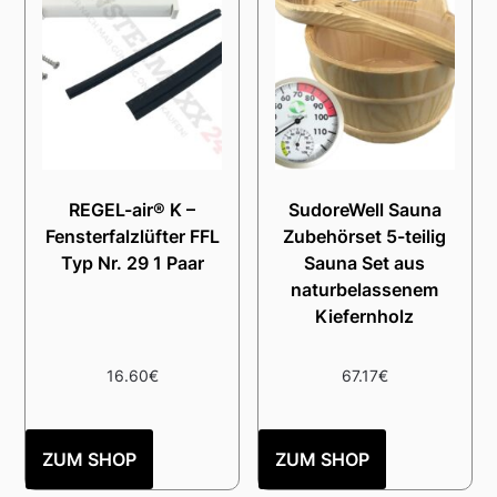
REGEL-air® K –
SudoreWell Sauna
Fensterfalzlüfter FFL
Zubehörset 5-teilig
Typ Nr. 29 1 Paar
Sauna Set aus
naturbelassenem
Kiefernholz
16.60
€
67.17
€
ZUM SHOP
ZUM SHOP