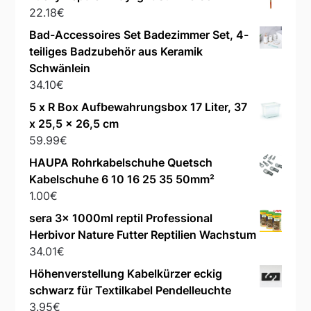
22.18
€
Bad-Accessoires Set Badezimmer Set, 4-
teiliges Badzubehör aus Keramik
Schwänlein
34.10
€
5 x R Box Aufbewahrungsbox 17 Liter, 37
x 25,5 x 26,5 cm
59.99
€
HAUPA Rohrkabelschuhe Quetsch
Kabelschuhe 6 10 16 25 35 50mm²
1.00
€
sera 3x 1000ml reptil Professional
Herbivor Nature Futter Reptilien Wachstum
34.01
€
Höhenverstellung Kabelkürzer eckig
schwarz für Textilkabel Pendelleuchte
3.95
€