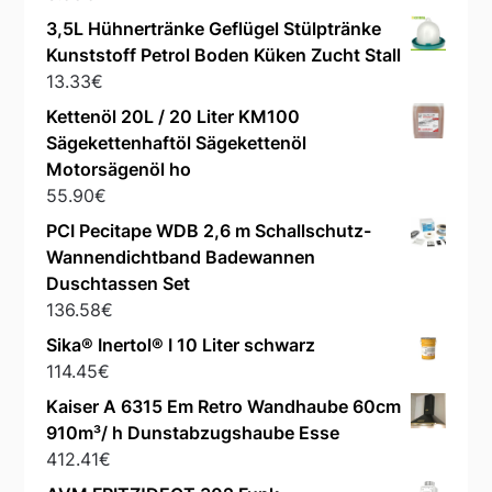
3,5L Hühnertränke Geflügel Stülptränke
Kunststoff Petrol Boden Küken Zucht Stall
13.33
€
Kettenöl 20L / 20 Liter KM100
Sägekettenhaftöl Sägekettenöl
Motorsägenöl ho
55.90
€
PCI Pecitape WDB 2,6 m Schallschutz-
Wannendichtband Badewannen
Duschtassen Set
136.58
€
Sika® Inertol® I 10 Liter schwarz
114.45
€
Kaiser A 6315 Em Retro Wandhaube 60cm
910m³/ h Dunstabzugshaube Esse
412.41
€