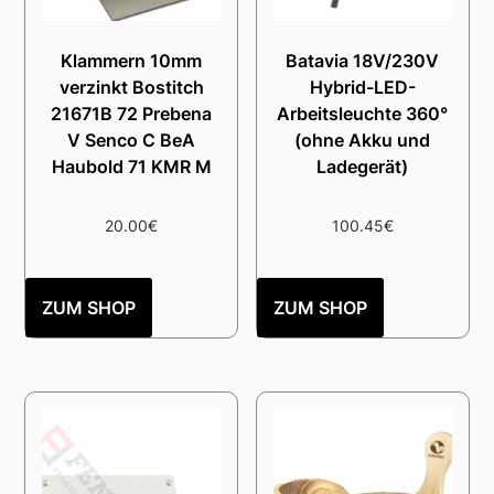
Klammern 10mm
Batavia 18V/230V
verzinkt Bostitch
Hybrid-LED-
21671B 72 Prebena
Arbeitsleuchte 360°
V Senco C BeA
(ohne Akku und
Haubold 71 KMR M
Ladegerät)
20.00
€
100.45
€
ZUM SHOP
ZUM SHOP