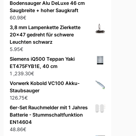
Bodensauger Alu DeLuxe 46 cm
Saugbreite + hoher Saugkraft
60.98
€
3,8 mm Lampenkette Zierkette
20x47 gedreht für schwere
Leuchten schwarz
5.95
€
Siemens iQ500 Teppan Yaki
ET475FYB1E, 40 cm
1 ,239.30
€
Vorwerk Kobold VC100 Akku-
Staubsauger
126.75
€
6er-Set Rauchmelder mit 1 Jahres
Batterie - Stummschaltfunktion
EN14604
48.86
€