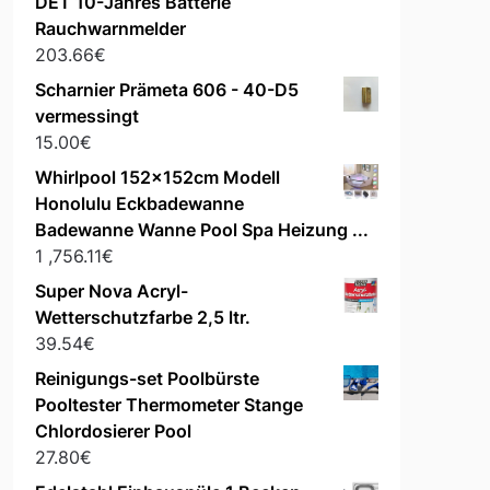
DET 10-Jahres Batterie
Rauchwarnmelder
203.66
€
Scharnier Prämeta 606 - 40-D5
vermessingt
15.00
€
Whirlpool 152x152cm Modell
Honolulu Eckbadewanne
Badewanne Wanne Pool Spa Heizung ...
1 ,756.11
€
Super Nova Acryl-
Wetterschutzfarbe 2,5 ltr.
39.54
€
Reinigungs-set Poolbürste
Pooltester Thermometer Stange
Chlordosierer Pool
27.80
€