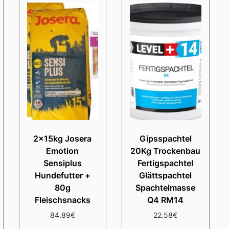
2x15kg Josera
Gipsspachtel
Emotion
20Kg Trockenbau
Sensiplus
Fertigspachtel
Hundefutter +
Glättspachtel
80g
Spachtelmasse
Fleischsnacks
Q4 RM14
84.89
€
22.58
€