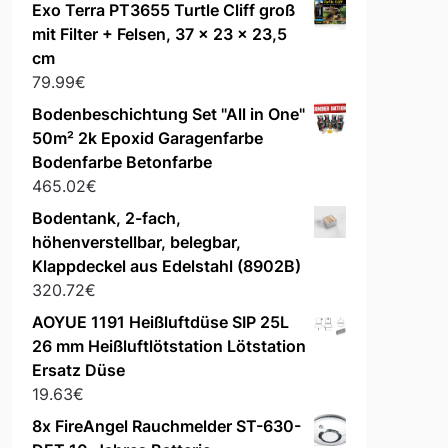
Exo Terra PT3655 Turtle Cliff groß
mit Filter + Felsen, 37 x 23 x 23,5
cm
79.99
€
Bodenbeschichtung Set "All in One"
50m² 2k Epoxid Garagenfarbe
Bodenfarbe Betonfarbe
465.02
€
Bodentank, 2-fach,
höhenverstellbar, belegbar,
Klappdeckel aus Edelstahl (8902B)
320.72
€
AOYUE 1191 Heißluftdüse SIP 25L
26 mm Heißluftlötstation Lötstation
Ersatz Düse
19.63
€
8x FireAngel Rauchmelder ST-630-