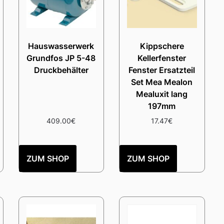
Hauswasserwerk
Kippschere
Grundfos JP 5-48
Kellerfenster
Druckbehälter
Fenster Ersatzteil
Set Mea Mealon
Mealuxit lang
197mm
409.00
€
17.47
€
ZUM SHOP
ZUM SHOP