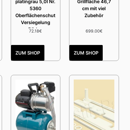
platingrau 5,0l Nr.
Grillfläche 46,7
5360
cm mit viel
Oberflächenschutz
Zubehör
Versiegelung
Böden
72.18
€
699.00
€
ZUM SHOP
ZUM SHOP