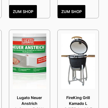
ZUM SHOP
ZUM SHOP
Lugato Neuer
FireKing Grill
Anstrich
Kamado L