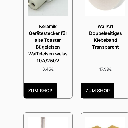
Keramik
WallArt
Gerätestecker für
Doppelseitiges
alte Toaster
Klebeband
Bügeleisen
Transparent
Waffeleisen weiss
10A/250V
6.45
€
17.99
€
ZUM SHOP
ZUM SHOP