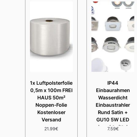
1x Luftpolsterfolie
IP44
0,5m x 100m FREI
Einbaurahmen
HAUS 50m²
Wasserdicht
Noppen-Folie
Einbaustrahler
Kostenloser
Rund Satin +
Versand
GU10 5W LED
Leuchtmittel
21.99
€
7.59
€