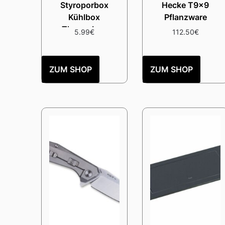
Styroporbox
Hecke T9x9
Kühlbox
Pflanzware
Thermobox
5.99
€
112.50
€
ZUM SHOP
ZUM SHOP