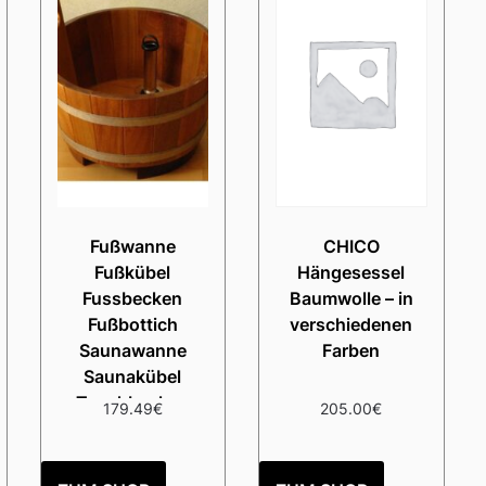
Fußwanne
CHICO
Fußkübel
Hängesessel
Fussbecken
Baumwolle – in
Fußbottich
verschiedenen
Saunawanne
Farben
Saunakübel
Tauchbecken
179.49
€
205.00
€
Zuber