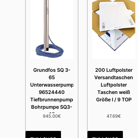
Grundfos SQ 3-
200 Luftpolster
65
Versandtaschen
Unterwasserpumpe
Luftpolster
96524440
Taschen weiß
Tiefbrunnenpumpe,
Größe I / 9 TOP
Bohrpumpe SQ3-
65
945.00
€
47.69
€