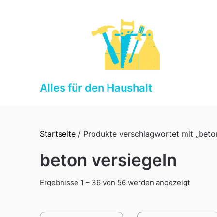
Skip
to
content
Alles für den Haushalt
Startseite
/ Produkte verschlagwortet mit „beton
beton versiegeln
Sorted
Ergebnisse 1 – 36 von 56 werden angezeigt
by
latest