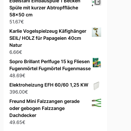
Edelstahl Einbauspüle 1 Becken
Spüle mit kurzer Abtropffläche
58x50 cm
51.67
€
Karlie Vogelspielzeug Käfighänger
SEIL/ HOLZ für Papageien 40cm
Natur
6.66
€
Sopro Brillant Perlfuge 15 kg Fliesen
Fugenmörtel Fugmörtel Fugenmasse
48.69
€
Elektroheizung EFH 60/60 1,25 KW
396.00
€
Freund Mini Falzzangen gerade
oder gebogen Falzzange
Dachdecker
49.65
€