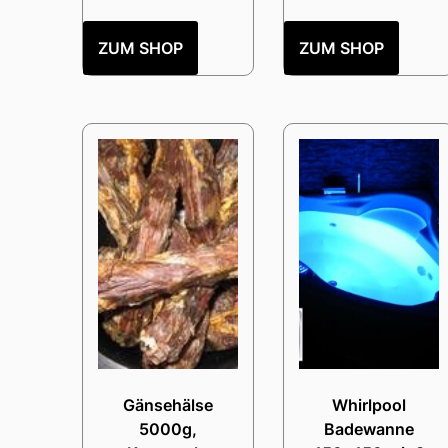
ZUM SHOP
ZUM SHOP
Gänsehälse
Whirlpool
5000g,
Badewanne