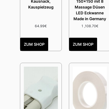
Kausnack,
150×150 mit 8
Kauspielzeug
Massage Düsen
LED Eckwanne
Made in Germany
64.99
€
1 ,108.70
€
ZUM SHOP
ZUM SHOP