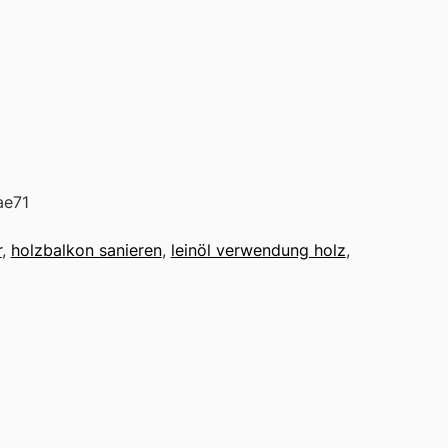
ae71
r
,
holzbalkon sanieren
,
leinöl verwendung holz
,