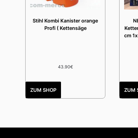
Stihl Kombi Kanister orange
N
Profi ( Kettensäge
Kette
cm 1x
43.90
€
ZUM SHOP
ZUM 