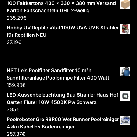
100 Faltkartons 430 x 330 x 380 mm Versand
Karton Faltschachteln DHL 2-wellig
235.29
€
Hobby UV Reptile Vital 100W UVA UVB Strahler
für Reptilien NEU
37.19
€
HST Leis Poolfilter Sandfilter 10 m³h
Sandfilteranlage Poolpumpe Filter 400 Watt
159.90
€
LED Aussenbeleuchtung Bau Strahler Haus Hof
Garten Fluter 10W 4500K Pw Schwarz
7.95
€
Poolroboter Gre RBR60 Wet Runner Poolreiniger
Akku Kabellos Bodenreiniger
257.37
€