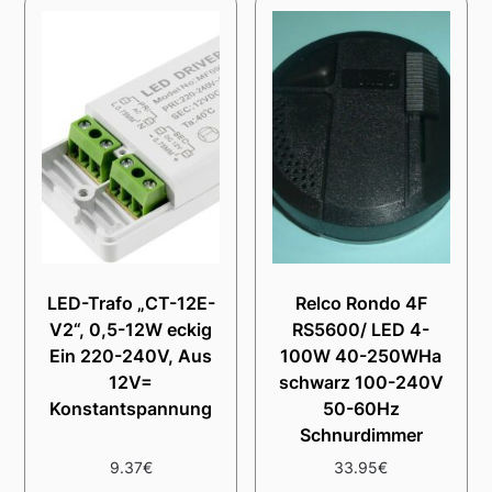
LED-Trafo „CT-12E-
Relco Rondo 4F
V2“, 0,5-12W eckig
RS5600/ LED 4-
Ein 220-240V, Aus
100W 40-250WHa
12V=
schwarz 100-240V
Konstantspannung
50-60Hz
Schnurdimmer
9.37
€
33.95
€