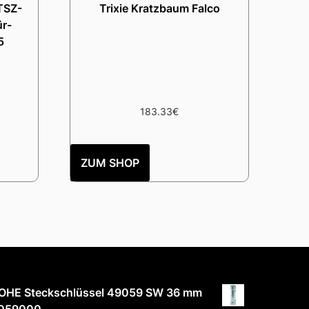
TSZ-
Trixie Kratzbaum Falco
ür-
5
183.33
€
ZUM SHOP
OHE Steckschlüssel 49059 SW 36 mm