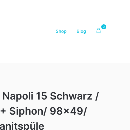
0
Shop
Blog
Napoli 15 Schwarz /
+ Siphon/ 98×49/
ranitspüle