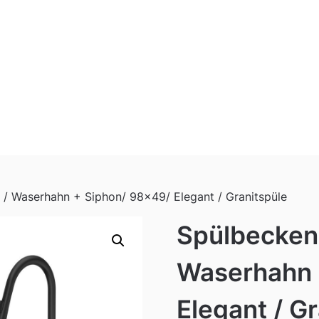
/ Waserhahn + Siphon/ 98×49/ Elegant / Granitspüle
Spülbecken 
Waserhahn 
Elegant / G