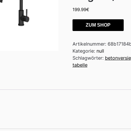
199.99
€
ZUM SHOP
Artikelnummer:
68b17184
Kategorie:
null
Schlagwörter:
betonversi
tabelle