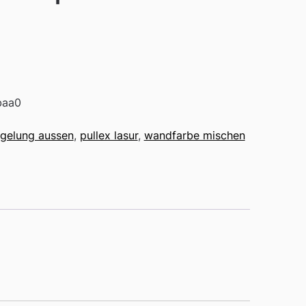
baa0
egelung aussen
,
pullex lasur
,
wandfarbe mischen