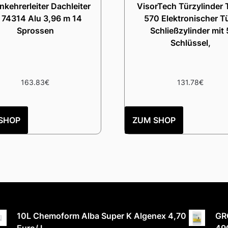
kehrerleiter Dachleiter
VisorTech Türzylinder 
. 74314 Alu 3,96 m 14
570 Elektronischer T
Sprossen
Schließzylinder mit 
Schlüssel,
163.83
€
131.78
€
SHOP
ZUM SHOP
10L Chemoform Alba Super K Algenex 4,70
GR