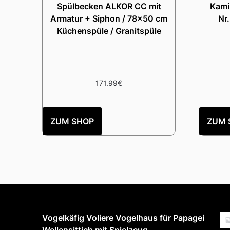
Spülbecken ALKOR CC mit
Kamin
Armatur + Siphon / 78×50 cm
Nr
Küchenspüle / Granitspüle
171.99
€
ZUM SHOP
ZUM 
Vogelkäfig Voliere Vogelhaus für Papagei