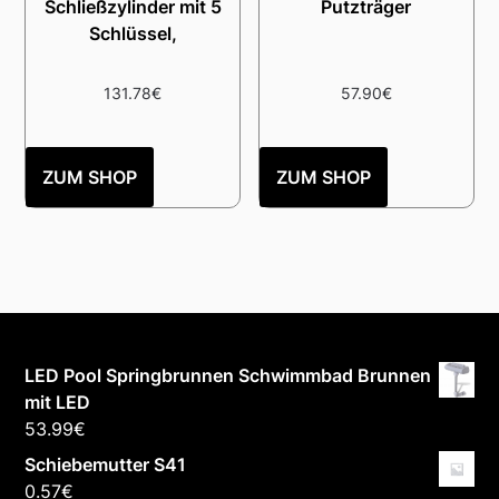
Schließzylinder mit 5
Putzträger
Schlüssel,
131.78
€
57.90
€
ZUM SHOP
ZUM SHOP
LED Pool Springbrunnen Schwimmbad Brunnen
mit LED
53.99
€
Schiebemutter S41
0.57
€