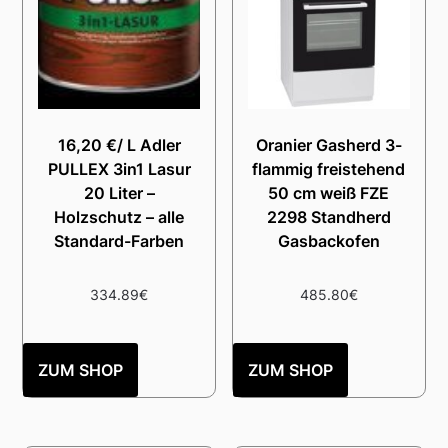
16,20 €/ L Adler
Oranier Gasherd 3-
PULLEX 3in1 Lasur
flammig freistehend
20 Liter –
50 cm weiß FZE
Holzschutz – alle
2298 Standherd
Standard-Farben
Gasbackofen
334.89
€
485.80
€
ZUM SHOP
ZUM SHOP