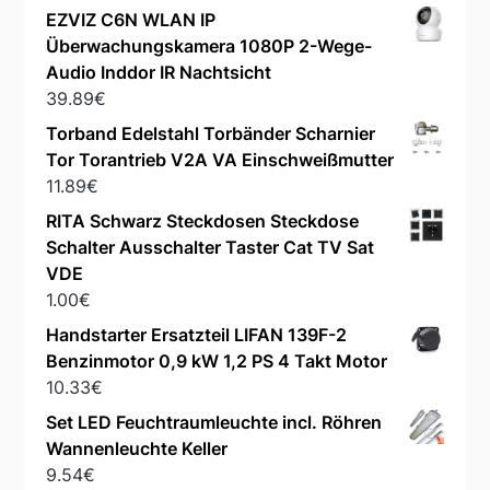
EZVIZ C6N WLAN IP
Überwachungskamera 1080P 2-Wege-
Audio Inddor IR Nachtsicht
39.89
€
Torband Edelstahl Torbänder Scharnier
Tor Torantrieb V2A VA Einschweißmutter
11.89
€
RITA Schwarz Steckdosen Steckdose
Schalter Ausschalter Taster Cat TV Sat
VDE
1.00
€
Handstarter Ersatzteil LIFAN 139F-2
Benzinmotor 0,9 kW 1,2 PS 4 Takt Motor
10.33
€
Set LED Feuchtraumleuchte incl. Röhren
Wannenleuchte Keller
9.54
€