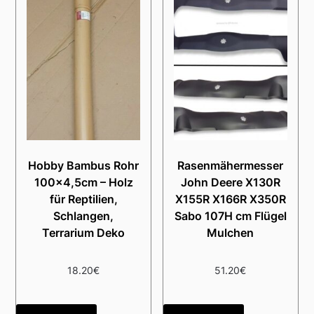
Hobby Bambus Rohr
Rasenmähermesser
100×4,5cm – Holz
John Deere X130R
für Reptilien,
X155R X166R X350R
Schlangen,
Sabo 107H cm Flügel
Terrarium Deko
Mulchen
18.20
€
51.20
€