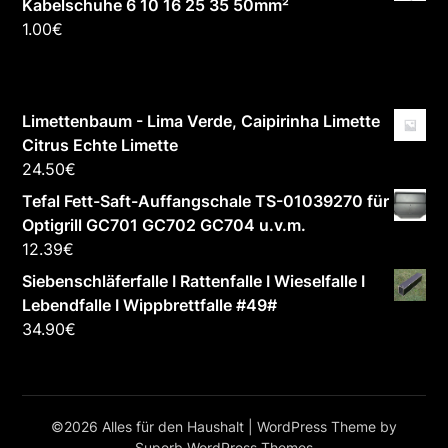
Kabelschuhe 6 10 16 25 35 50mm²
1.00
€
Limettenbaum - Lima Verde, Caipirinha Limette
Citrus Echte Limette
24.50
€
Tefal Fett-Saft-Auffangschale TS-01039270 für
Optigrill GC701 GC702 GC704 u.v.m.
12.39
€
Siebenschläferfalle I Rattenfalle I Wieselfalle I
Lebendfalle I Wippbrettfalle #49#
34.90
€
©2026 Alles für den Haushalt
| WordPress Theme by
Superb WordPress Themes