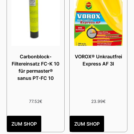
Carbonblock-
VOROX® Unkrautfrei
Filtereinsatz FC-K 10
Express AF 3l
für permaster®
sanus PT-FC 10
77.52
€
23.99
€
ZUM SHOP
ZUM SHOP