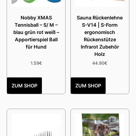
Nobby XMAS
Sauna Rückenlehne
Tennisball – S/ M –
S-V14 | S-Form
blau grün rot weiß –
ergonomisch
Apportierspiel Ball
Rückenstütze
für Hund
Infrarot Zubehör
Holz
1.59
€
44.90
€
ZUM SHOP
ZUM SHOP