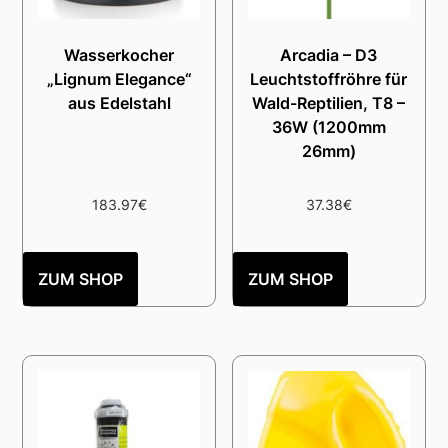
Wasserkocher
Arcadia – D3
„Lignum Elegance“
Leuchtstoffröhre für
aus Edelstahl
Wald-Reptilien, T8 –
36W (1200mm
26mm)
183.97
€
37.38
€
ZUM SHOP
ZUM SHOP