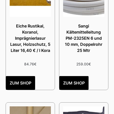
Eiche Rustikal,
Sangi
Koranol,
Kältemittelleitung
Imprägnierlasur
PM-2325EN 6 und
Lasur, Holzschutz, 5
10 mm, Doppelrohr
Liter 16,40 € / l Kora
25 Mtr
84.76
€
259.00
€
ZUM SHOP
ZUM SHOP