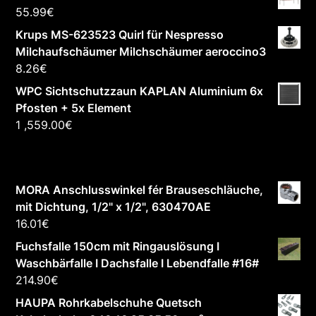
55.99
€
Krups MS-623523 Quirl für Nespresso
Milchaufschäumer Milchschäumer aeroccino3
8.26
€
WPC Sichtschutzzaun KAPLAN Aluminium 6x
Pfosten + 5x Element
1 ,559.00
€
MORA Anschlusswinkel fér Brauseschläuche,
mit Dichtung, 1/2" x 1/2", 630470AE
16.01
€
Fuchsfalle 150cm mit Ringauslösung I
Waschbärfalle I Dachsfalle I Lebendfalle #16#
214.90
€
HAUPA Rohrkabelschuhe Quetsch