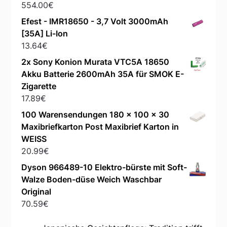
554.00
€
Efest - IMR18650 - 3,7 Volt 3000mAh
[35A] Li-Ion
13.64
€
2x Sony Konion Murata VTC5A 18650
Akku Batterie 2600mAh 35A für SMOK E-
Zigarette
17.89
€
100 Warensendungen 180 x 100 x 30
Maxibriefkarton Post Maxibrief Karton in
WEISS
20.99
€
Dyson 966489-10 Elektro-bürste mit Soft-
Walze Boden-düse Weich Waschbar
Original
70.59
€