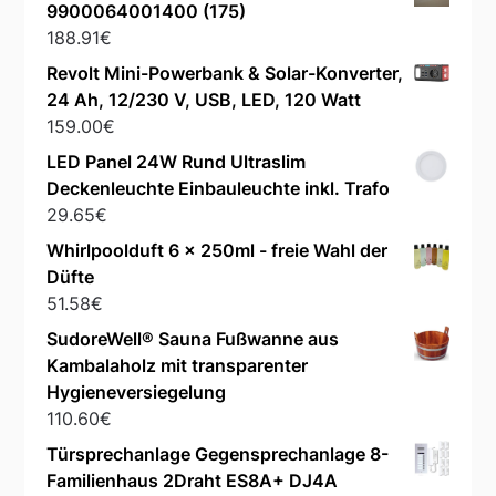
9900064001400 (175)
188.91
€
Revolt Mini-Powerbank & Solar-Konverter,
24 Ah, 12/230 V, USB, LED, 120 Watt
159.00
€
LED Panel 24W Rund Ultraslim
Deckenleuchte Einbauleuchte inkl. Trafo
29.65
€
Whirlpoolduft 6 x 250ml - freie Wahl der
Düfte
51.58
€
SudoreWell® Sauna Fußwanne aus
Kambalaholz mit transparenter
Hygieneversiegelung
110.60
€
Türsprechanlage Gegensprechanlage 8-
Familienhaus 2Draht ES8A+ DJ4A