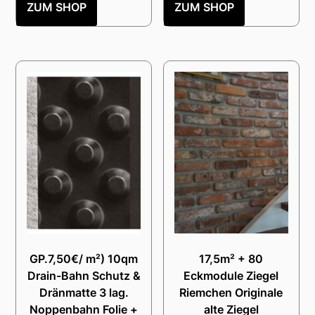
ZUM SHOP
ZUM SHOP
GP.7,50€/ m²) 10qm
17,5m² + 80
Drain-Bahn Schutz &
Eckmodule Ziegel
Dränmatte 3 lag.
Riemchen Originale
Noppenbahn Folie +
alte Ziegel