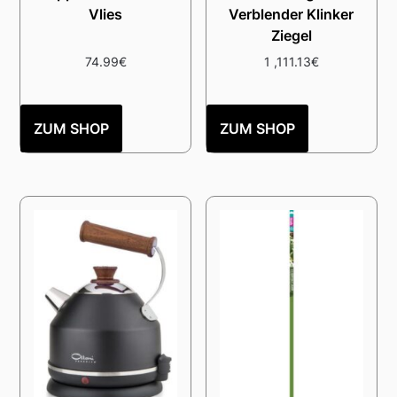
Vlies
Verblender Klinker
Ziegel
74.99
€
1 ,111.13
€
ZUM SHOP
ZUM SHOP