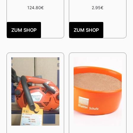
124.80
€
2.95
€
ZUM SHOP
ZUM SHOP